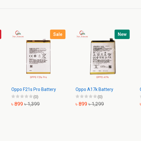
Sale
New
Oppo F21s Pro Battery
Oppo A17k Battery
(0)
(0)
৳ 899
৳ 1,399
৳ 899
৳ 1,299