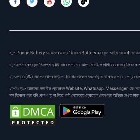
👉 iPhone Battery ১৮ মাসের এবং বাকি সকল Battery ক্রয়কৃত তারিখ থেকে 4 মা
👉 আপনার ক্রয়কৃত ডিসপ্লে স্থায়ী ভাবে লাগানোর আগে মোবাইলে লাগিয়ে চেক করে নিবেন কা
👉ডলারের(💲) রেট কম বেশির জন্য পণ্যের দাম যেকোন সময় বাড়তে বা কমতে পারে। পণ্য ডেলিভা
👉বিঃ দ্রঃ- আমাদের সম্মানীত ক্রেতাগন Website, Whatsapp, Messenger এবং সরাসরী 
মান বিবেচনা করে যদি কোন পণ্য না দিতে পারি সেক্ষেত্রে ক্রেতাকে ফোন করে অগ্রিম নেওয়া ট