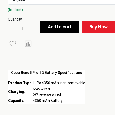
(In stock)
Quantity
Add to cart
Buy Now
Oppo Reno5 Pro 5G Battery Specifications
Product Type:
Li-Po 4350 mAh, non-removable
65W wired
Charging:
5W reverse wired
Capacity:
4350 mAh Battery