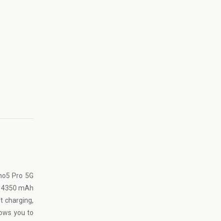
no5 Pro 5G
-Po 4350 mAh
t charging,
lows you to