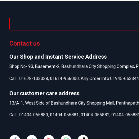
Contact us
Our Shop and Instant Service Address
Shop No- 93, Basement-2, Bashundhara City Shopping Complex, P
Call :
01678-133338
,
01614-956000
, Any Order Info:
01945-663344
Our customer care address
13/A-1, West Side of Bashundhara City Shopping Mall, Panthapat
Call :
01404-055880
,
01404-055881
,
01404-055882
,
01404-05588