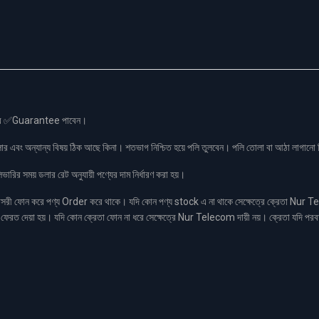
স এর ✅Guarantee পাবেন।
লার এবং অন্যান্য বিষয় ঠিক আছে কিনা। শতভাগ নিশ্চিত হয়ে পলি তুলবেন। পলি তোলা বা আঠা লাগা
রির সময় ডলার রেট অনুযায়ী পণ্যের দাম নির্ধারণ করা হয়।
ফোন করে পণ্য Order করে থাকে। যদি কোন পণ্য stock এ না থাকে সেক্ষেত্রে ক্রেতা Nur Tel
াকা ফেরত দেয়া হয়। যদি কোন ক্রেতা ফোন না ধরে সেক্ষেত্রে Nur Telecom দায়ী নয়। ক্রেতা যদি পরব