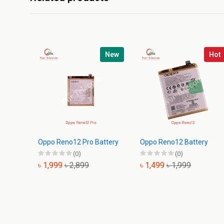
New
Hot
Oppo Reno12 Pro Battery
Oppo Reno12 Battery
(0)
(0)
৳ 1,999
৳ 2,899
৳ 1,499
৳ 1,999