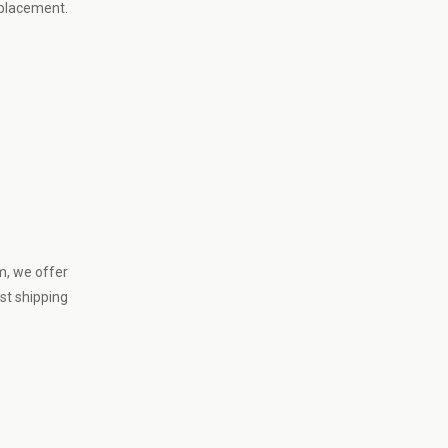
eplacement.
m
, we offer
st shipping