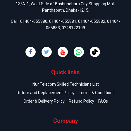
13/A-1, West Side of Bashundhara City Shopping Mall,
Panthapath, Dhaka-1215.
Call :
01404-055880
,
01404-055881
,
01404-055882
,
01404-
055883
,
0248122109
Quick links
Nur Telecom Skilled Technicians List
Return and Replacement Policy
Terms & Conditions
Order & Delivery Policy
Refund Policy
FAQs
Company