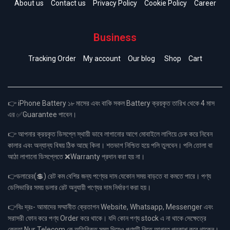
About us
Contact us
Privacy Policy
Cookie Policy
Career
Business
Tracking Order
My account
Our blog
Shop
Cart
👉 iPhone Battery ১৮ মাসের এবং বাকি সকল Battery ক্রয়কৃত তারিখ থেকে 4 মাস
এর ✅Guarantee পাবেন।
👉 আপনার ক্রয়কৃত ডিসপ্লে স্থায়ী ভাবে লাগানোর আগে মোবাইলে লাগিয়ে চেক করে নিবেন
কালার এবং অন্যান্য বিষয় ঠিক আছে কিনা। শতভাগ নিশ্চিত হয়ে পলি তুলবেন। পলি তোলা বা
আঠা লাগানো ডিসপ্লেতে ❌Warranty প্রদান করা হয় না।
👉ডলারের(💲) রেট কম বেশির জন্য পণ্যের দাম যেকোন সময় বাড়তে বা কমতে পারে। পণ্য
ডেলিভারির সময় ডলার রেট অনুযায়ী পণ্যের দাম নির্ধারণ করা হয়।
👉বিঃ দ্রঃ- আমাদের সম্মানীত ক্রেতাগন Website, Whatsapp, Messenger এবং
সরাসরী ফোন করে পণ্য Order করে থাকে। যদি কোন পণ্য stock এ না থাকে সেক্ষেত্রে
ক্রেতা Nur Telecom কে অতিরিক্ত সময় দিয়েও পণ্যটি নিতে আগ্রহ প্রকাশ করে থাকেন।