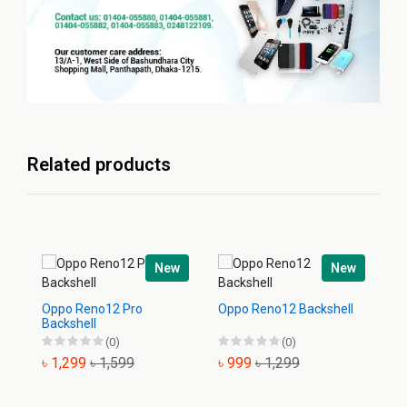
Related products
New
New
Oppo Reno12 Pro
Oppo Reno12 Backshell
O
Backshell
Ba
(0)
(0)
৳ 1,299
৳ 1,599
৳ 999
৳ 1,299
৳