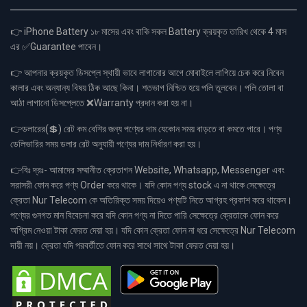
👉 iPhone Battery ১৮ মাসের এবং বাকি সকল Battery ক্রয়কৃত তারিখ থেকে 4 মাস
এর ✅Guarantee পাবেন।
👉 আপনার ক্রয়কৃত ডিসপ্লে স্থায়ী ভাবে লাগানোর আগে মোবাইলে লাগিয়ে চেক করে নিবেন
কালার এবং অন্যান্য বিষয় ঠিক আছে কিনা। শতভাগ নিশ্চিত হয়ে পলি তুলবেন। পলি তোলা বা
আঠা লাগানো ডিসপ্লেতে ❌Warranty প্রদান করা হয় না।
👉ডলারের(💲) রেট কম বেশির জন্য পণ্যের দাম যেকোন সময় বাড়তে বা কমতে পারে। পণ্য
ডেলিভারির সময় ডলার রেট অনুযায়ী পণ্যের দাম নির্ধারণ করা হয়।
👉বিঃ দ্রঃ- আমাদের সম্মানীত ক্রেতাগন Website, Whatsapp, Messenger এবং
সরাসরী ফোন করে পণ্য Order করে থাকে। যদি কোন পণ্য stock এ না থাকে সেক্ষেত্রে
ক্রেতা Nur Telecom কে অতিরিক্ত সময় দিয়েও পণ্যটি নিতে আগ্রহ প্রকাশ করে থাকেন।
পণ্যের গুনগত মান বিবেচনা করে যদি কোন পণ্য না দিতে পারি সেক্ষেত্রে ক্রেতাকে ফোন করে
অগ্রিম নেওয়া টাকা ফেরত দেয়া হয়। যদি কোন ক্রেতা ফোন না ধরে সেক্ষেত্রে Nur Telecom
দায়ী নয়। ক্রেতা যদি পরবর্তীতে ফোন করে সাথে সাথে টাকা ফেরত দেয়া হয়।