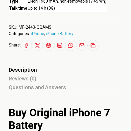
Type
Li-Ion 1960 mAh, non-removable (7.45 Wh)
Talk time
Up to 14 h (3G)
SKU:
MF-2443-QQAMS
Categories:
iPhone
,
iPhone Battery
Share:
Description
Reviews (0)
Questions and Answers
Buy Original iPhone 7
Battery