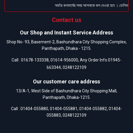
অর্ডার কনফার্মের সময় আপনাকে কল দেওয়া হবে । ডেলিভারি চা
Contact us
Our Shop and Instant Service Address
Shop No- 93, Basement-2, Bashundhara City Shopping Complex,
Panthapath, Dhaka - 1215.
Call :
01678-133338
,
01614-956000
, Any Order Info:
01945-
663344
,
0248122109
Our customer care address
13/A-1, West Side of Bashundhara City Shopping Mall,
Panthapath, Dhaka-1215.
Call :
01404-055880
,
01404-055881
,
01404-055882
,
01404-
055883
,
0248122109