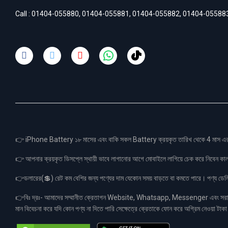
Call :
01404-055880
,
01404-055881
,
01404-055882
,
01404-05588
👉 iPhone Battery ১৮ মাসের এবং বাকি সকল Battery ক্রয়কৃত তারিখ থেকে 4 মা
👉 আপনার ক্রয়কৃত ডিসপ্লে স্থায়ী ভাবে লাগানোর আগে মোবাইলে লাগিয়ে চেক করে নিবেন কা
👉ডলারের(💲) রেট কম বেশির জন্য পণ্যের দাম যেকোন সময় বাড়তে বা কমতে পারে। পণ্য ডেলিভা
👉বিঃ দ্রঃ- আমাদের সম্মানীত ক্রেতাগন Website, Whatsapp, Messenger এবং সরাসরী 
মান বিবেচনা করে যদি কোন পণ্য না দিতে পারি সেক্ষেত্রে ক্রেতাকে ফোন করে অগ্রিম নেওয়া ট