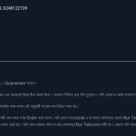
3
,
0248122109
স এর ✅Guarantee পাবেন।
লার এবং অন্যান্য বিষয় ঠিক আছে কিনা। শতভাগ নিশ্চিত হয়ে পলি তুলবেন। পলি তোলা বা আঠা লাগা
রির সময় ডলার রেট অনুযায়ী পণ্যের দাম নির্ধারণ করা হয়।
ফোন করে পণ্য Order করে থাকে। যদি কোন পণ্য stock এ না থাকে সেক্ষেত্রে ক্রেতা Nur Tel
াকা ফেরত দেয়া হয়। যদি কোন ক্রেতা ফোন না ধরে সেক্ষেত্রে Nur Telecom দায়ী নয়। ক্রেতা যদি পরব