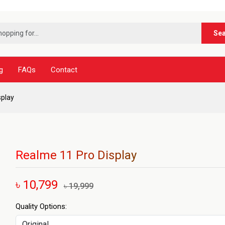
***
Se
g
FAQs
Contact
splay
Realme 11 Pro Display
৳ 10,799
৳ 19,999
Quality Options: