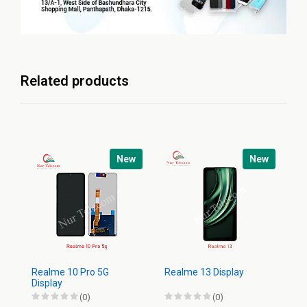
Related products
New
New
Realme 10 Pro 5G
Realme 13 Display
Re
Display
Di
(0)
(0)