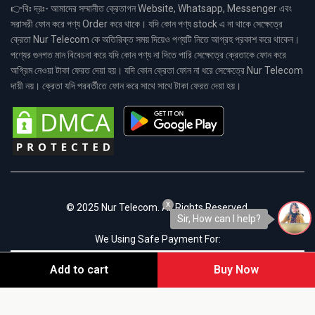
👉বিঃ দ্রঃ- আমাদের সম্মানীত ক্রেতাগন Website, Whatsapp, Messenger এবং
সরাসরী ফোন করে পণ্য Order করে থাকে। যদি কোন পণ্য stock এ না থাকে সেক্ষেত্রে
ক্রেতা Nur Telecom কে অতিরিক্ত সময় দিয়েও পণ্যটি নিতে আগ্রহ প্রকাশ করে থাকেন।
পণ্যের গুনগত মান বিবেচনা করে যদি কোন পণ্য না দিতে পারি সেক্ষেত্রে ক্রেতাকে ফোন করে
অগ্রিম নেওয়া টাকা ফেরত দেয়া হয়। যদি কোন ক্রেতা ফোন না ধরে সেক্ষেত্রে Nur Telecom
দায়ী নয়। ক্রেতা যদি পরবর্তীতে ফোন করে সাথে সাথে টাকা ফেরত দেয়া হয়।
x
© 2025 Nur Telecom. All Rights Reserved.
Sir, How can I help?
We Using Safe Payment For:
Add to cart
Buy Now