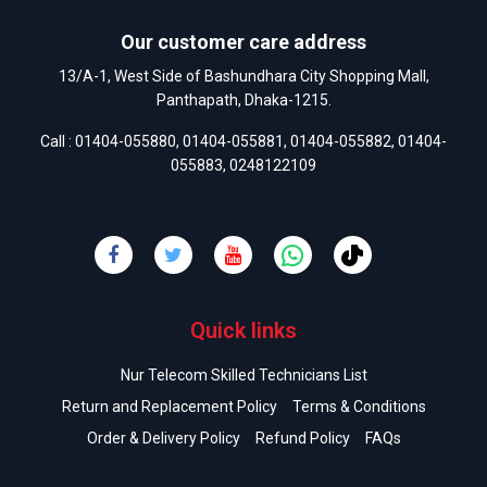
Our customer care address
13/A-1, West Side of Bashundhara City Shopping Mall,
Panthapath, Dhaka-1215.
Call :
01404-055880
,
01404-055881
,
01404-055882
,
01404-
055883
,
0248122109
Quick links
Nur Telecom Skilled Technicians List
Return and Replacement Policy
Terms & Conditions
Order & Delivery Policy
Refund Policy
FAQs