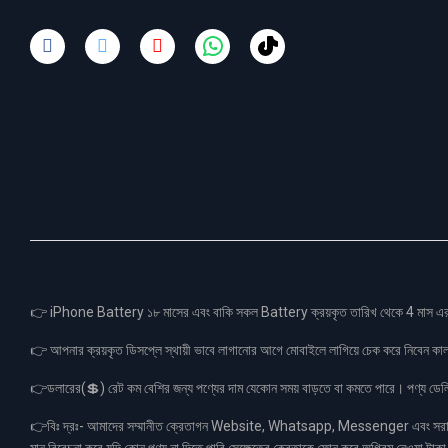
👉 iPhone Battery ১৮ মাসের এবং বাকি সকল Battery ক্রয়কৃত তারিখ থেকে 4 মা
👉 আপনার ক্রয়কৃত ডিসপ্লে স্থায়ী ভাবে লাগানোর আগে মোবাইলে লাগিয়ে চেক করে নিবেন কা
👉ডলারের(💲) রেট কম বেশির জন্য পণ্যের দাম যেকোন সময় বাড়তে বা কমতে পারে। পণ্য ডেলিভা
👉বিঃ দ্রঃ- আমাদের সম্মানীত ক্রেতাগন Website, Whatsapp, Messenger এবং সরাসরী 
মান বিবেচনা করে যদি কোন পণ্য না দিতে পারি সেক্ষেত্রে ক্রেতাকে ফোন করে অগ্রিম নেওয়া ট