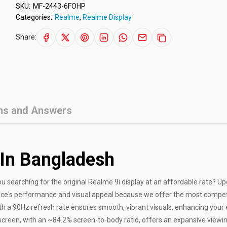
SKU:
MF-2443-6FOHP
Categories:
Realme
,
Realme Display
Share:
ns and Answers
 In Bangladesh
ou searching for the original Realme 9i display at an affordable rate? U
ice's performance and visual appeal because we offer the most compet
ith a 90Hz refresh rate ensures smooth, vibrant visuals, enhancing your
screen, with an ~84.2% screen-to-body ratio, offers an expansive viewin