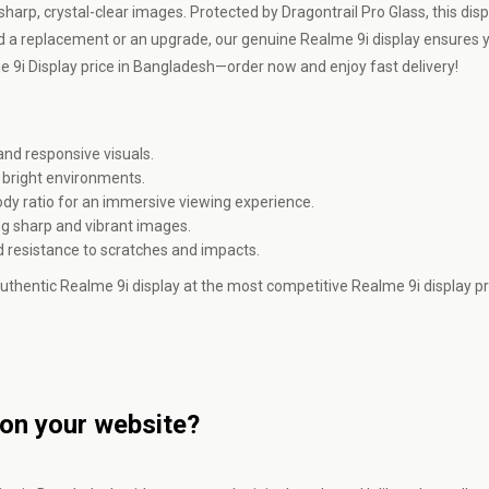
harp, crystal-clear images. Protected by Dragontrail Pro Glass, this disp
ed a replacement or an upgrade, our genuine Realme 9i display ensures
e 9i Display price in Bangladesh—order now and enjoy fast delivery!
and responsive visuals.
in bright environments.
dy ratio for an immersive viewing experience.
ing sharp and vibrant images.
nd resistance to scratches and impacts.
r authentic Realme 9i display at the most competitive Realme 9i display pr
 on your website?