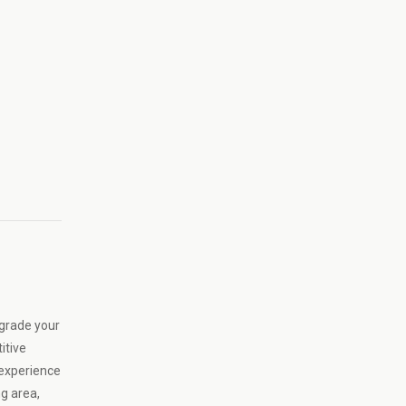
pgrade your
itive
 experience
g area,