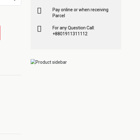
Pay online or when receiving
Parcel
For any Question Call:
+8801911311112