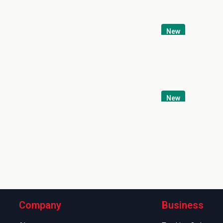
New
New
Company
Business