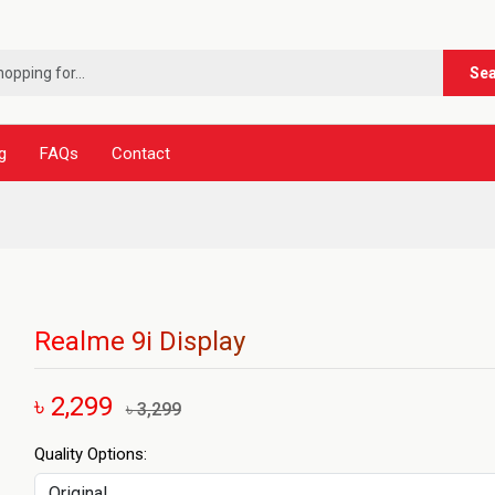
Se
g
FAQs
Contact
Realme 9i Display
৳ 2,299
৳ 3,299
Quality Options: