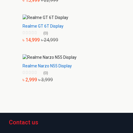
৳ 15,999
৳ 22,999
Realme GT 6T Display
(0)
৳ 14,999
৳ 24,999
Realme Narzo N55 Display
(0)
৳ 2,999
৳ 3,999
Contact us