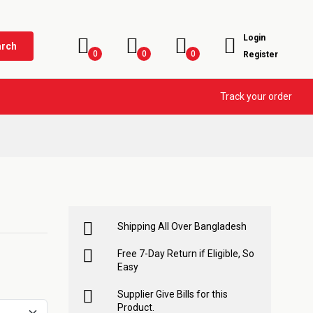
Login
arch
0
0
0
Register
Track your order
Shipping All Over Bangladesh
Free 7-Day Return if Eligible, So
Easy
Supplier Give Bills for this
Product.