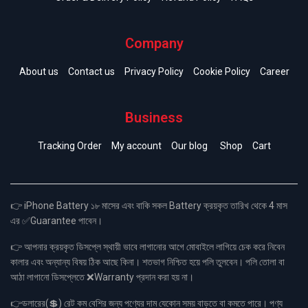
Company
About us
Contact us
Privacy Policy
Cookie Policy
Career
Business
Tracking Order
My account
Our blog
Shop
Cart
👉 iPhone Battery ১৮ মাসের এবং বাকি সকল Battery ক্রয়কৃত তারিখ থেকে 4 মাস
এর ✅Guarantee পাবেন।
👉 আপনার ক্রয়কৃত ডিসপ্লে স্থায়ী ভাবে লাগানোর আগে মোবাইলে লাগিয়ে চেক করে নিবেন
কালার এবং অন্যান্য বিষয় ঠিক আছে কিনা। শতভাগ নিশ্চিত হয়ে পলি তুলবেন। পলি তোলা বা
আঠা লাগানো ডিসপ্লেতে ❌Warranty প্রদান করা হয় না।
👉ডলারের(💲) রেট কম বেশির জন্য পণ্যের দাম যেকোন সময় বাড়তে বা কমতে পারে। পণ্য