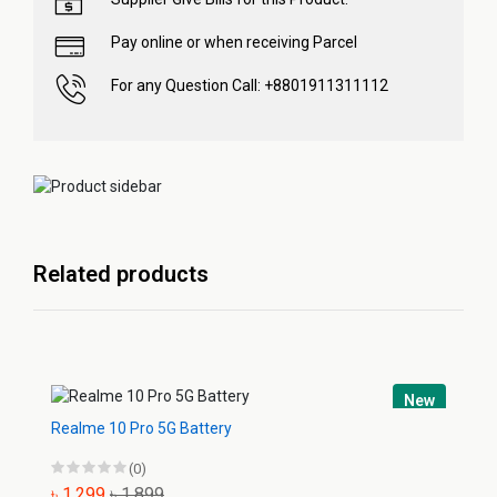
Pay online or when receiving Parcel
For any Question Call: +8801911311112
Related products
New
Realme 10 Pro 5G Battery
(0)
৳ 1,299
৳ 1,899