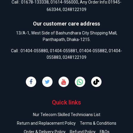
Call :
01678-133338
,
01614-956000
, Any Order Info:
01945-
663344
,
0248122109
Our customer care address
13/A-1, West Side of Bashundhara City Shopping Mall,
Panthapath, Dhaka-1215.
Call :
01404-055880
,
01404-055881
,
01404-055882
,
01404-
055883
,
0248122109
Quick links
Nur Telecom Skilled Technicians List
Return and Replacement Policy
Terms & Conditions
Order & Delivery Policy
Refund Policy
FAQs