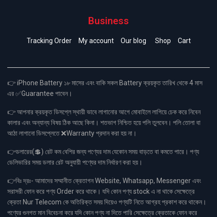
Business
Tracking Order
My account
Our blog
Shop
Cart
👉 iPhone Battery ১৮ মাসের এবং বাকি সকল Battery ক্রয়কৃত তারিখ থেকে 4 মাস
এর ✅Guarantee পাবেন।
👉 আপনার ক্রয়কৃত ডিসপ্লে স্থায়ী ভাবে লাগানোর আগে মোবাইলে লাগিয়ে চেক করে নিবেন
কালার এবং অন্যান্য বিষয় ঠিক আছে কিনা। শতভাগ নিশ্চিত হয়ে পলি তুলবেন। পলি তোলা বা
আঠা লাগানো ডিসপ্লেতে ❌Warranty প্রদান করা হয় না।
👉ডলারের(💲) রেট কম বেশির জন্য পণ্যের দাম যেকোন সময় বাড়তে বা কমতে পারে। পণ্য
ডেলিভারির সময় ডলার রেট অনুযায়ী পণ্যের দাম নির্ধারণ করা হয়।
👉বিঃ দ্রঃ- আমাদের সম্মানীত ক্রেতাগন Website, Whatsapp, Messenger এবং
সরাসরী ফোন করে পণ্য Order করে থাকে। যদি কোন পণ্য stock এ না থাকে সেক্ষেত্রে
ক্রেতা Nur Telecom কে অতিরিক্ত সময় দিয়েও পণ্যটি নিতে আগ্রহ প্রকাশ করে থাকেন।
পণ্যের গুনগত মান বিবেচনা করে যদি কোন পণ্য না দিতে পারি সেক্ষেত্রে ক্রেতাকে ফোন করে