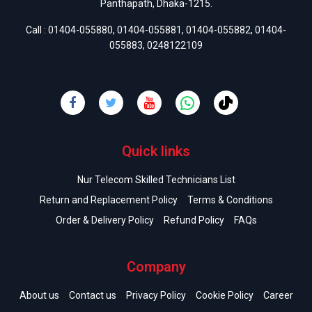
Panthapath, Dhaka-1215.
Call :
01404-055880
,
01404-055881
,
01404-055882
,
01404-
055883
,
0248122109
Quick links
Nur Telecom Skilled Technicians List
Return and Replacement Policy
Terms & Conditions
Order & Delivery Policy
Refund Policy
FAQs
Company
About us
Contact us
Privacy Policy
Cookie Policy
Career