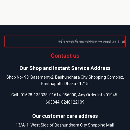
অর্ডার কনফার্মের সময় আপনাকে কল দেওয়া হবে । ডেলিভারি
Contact us
Our Shop and Instant Service Address
Shop No- 93, Basement-2, Bashundhara City Shopping Complex,
Panthapath, Dhaka - 1215.
Call :
01678-133338
,
01614-956000
, Any Order Info:
01945-
663344
,
0248122109
Our customer care address
13/A-1, West Side of Bashundhara City Shopping Mall,