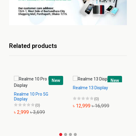
Related products
New
New
Realme 13 Display
Realme 10 Pro 5G
Re
Display
(0)
Di
(0)
৳ 12,999
৳ 16,999
৳ 2,999
৳ 3,699
৳