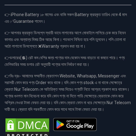
👉 iPhone Battery ১৮ মাসের এবং বাকি সকল Battery ক্রয়কৃত তারিখ থেকে 4 মাস
এর ✅Guarantee পাবেন।
👉 আপনার ক্রয়কৃত ডিসপ্লে স্থায়ী ভাবে লাগানোর আগে মোবাইলে লাগিয়ে চেক করে নিবেন
কালার এবং অন্যান্য বিষয় ঠিক আছে কিনা। শতভাগ নিশ্চিত হয়ে পলি তুলবেন। পলি তোলা বা
আঠা লাগানো ডিসপ্লেতে ❌Warranty প্রদান করা হয় না।
👉ডলারের(💲) রেট কম বেশির জন্য পণ্যের দাম যেকোন সময় বাড়তে বা কমতে পারে। পণ্য
ডেলিভারির সময় ডলার রেট অনুযায়ী পণ্যের দাম নির্ধারণ করা হয়।
👉বিঃ দ্রঃ- আমাদের সম্মানীত ক্রেতাগন Website, Whatsapp, Messenger এবং
সরাসরী ফোন করে পণ্য Order করে থাকে। যদি কোন পণ্য stock এ না থাকে সেক্ষেত্রে
ক্রেতা Nur Telecom কে অতিরিক্ত সময় দিয়েও পণ্যটি নিতে আগ্রহ প্রকাশ করে থাকেন।
পণ্যের গুনগত মান বিবেচনা করে যদি কোন পণ্য না দিতে পারি সেক্ষেত্রে ক্রেতাকে ফোন করে
অগ্রিম নেওয়া টাকা ফেরত দেয়া হয়। যদি কোন ক্রেতা ফোন না ধরে সেক্ষেত্রে Nur Telecom
দায়ী নয়। ক্রেতা যদি পরবর্তীতে ফোন করে সাথে সাথে টাকা ফেরত দেয়া হয়।