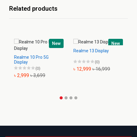
Related products
New
New
Realme 13 Display
Realme 10 Pro 5G
Re
Display
(0)
Di
(0)
৳ 12,999
৳ 16,999
৳ 2,999
৳ 3,699
৳