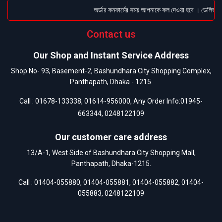
অর্ডার কনফার্মের সময় আপনাকে কল দেওয়া হবে । ডেলিভারি চ
Contact us
Our Shop and Instant Service Address
Shop No- 93, Basement-2, Bashundhara City Shopping Complex,
Panthapath, Dhaka - 1215.
Call :
01678-133338
,
01614-956000
, Any Order Info:
01945-
663344
,
0248122109
Our customer care address
13/A-1, West Side of Bashundhara City Shopping Mall,
Panthapath, Dhaka-1215.
Call :
01404-055880
,
01404-055881
,
01404-055882
,
01404-
055883
,
0248122109