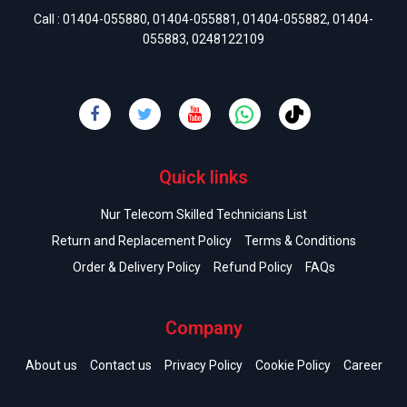
Call :
01404-055880
,
01404-055881
,
01404-055882
,
01404-
055883
,
0248122109
Quick links
Nur Telecom Skilled Technicians List
Return and Replacement Policy
Terms & Conditions
Order & Delivery Policy
Refund Policy
FAQs
Company
About us
Contact us
Privacy Policy
Cookie Policy
Career