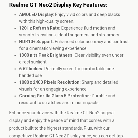
Realme GT Neo2 Display Key Features:
AMOLED Display:
Enjoy vivid colors and deep blacks
with this high-quality screen.
120Hz Refresh Rate:
Experience fluid motion and
smooth transitions, ideal for gamers and streamers.
HDR10+ Support:
Enhanced color accuracy and contrast
for a cinematic viewing experience.
1300 nits Peak Brightness:
Clear visibility even under
direct sunlight.
6.62 Inches:
Perfectly sized for comfortable one-
handed use.
1080 x 2400 Pixels Resolution:
Sharp and detailed
visuals for an engaging experience.
Corning Gorilla Glass 5 Protection:
Durable and
resistant to scratches and minor impacts.
Enhance your device with the Realme GT Neo2 original
display and enjoy the peace of mind that comes with a
product built to the highest standards. Plus, with our
competitive Realme GT Neo2 Display price, you can get top-