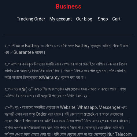
Business
Tracking Order
My account
Our blog
Shop
Cart
👉 iPhone Battery ১৮ মাসের এবং বাকি সকল Battery ক্রয়কৃত তারিখ থেকে 4 মাস
এর ✅Guarantee পাবেন।
👉 আপনার ক্রয়কৃত ডিসপ্লে স্থায়ী ভাবে লাগানোর আগে মোবাইলে লাগিয়ে চেক করে নিবেন
কালার এবং অন্যান্য বিষয় ঠিক আছে কিনা। শতভাগ নিশ্চিত হয়ে পলি তুলবেন। পলি তোলা বা
আঠা লাগানো ডিসপ্লেতে ❌Warranty প্রদান করা হয় না।
👉ডলারের(💲) রেট কম বেশির জন্য পণ্যের দাম যেকোন সময় বাড়তে বা কমতে পারে। পণ্য
ডেলিভারির সময় ডলার রেট অনুযায়ী পণ্যের দাম নির্ধারণ করা হয়।
👉বিঃ দ্রঃ- আমাদের সম্মানীত ক্রেতাগন Website, Whatsapp, Messenger এবং
সরাসরী ফোন করে পণ্য Order করে থাকে। যদি কোন পণ্য stock এ না থাকে সেক্ষেত্রে
ক্রেতা Nur Telecom কে অতিরিক্ত সময় দিয়েও পণ্যটি নিতে আগ্রহ প্রকাশ করে থাকেন।
পণ্যের গুনগত মান বিবেচনা করে যদি কোন পণ্য না দিতে পারি সেক্ষেত্রে ক্রেতাকে ফোন করে
অগ্রিম নেওয়া টাকা ফেরত দেয়া হয়। যদি কোন ক্রেতা ফোন না ধরে সেক্ষেত্রে Nur Telecom