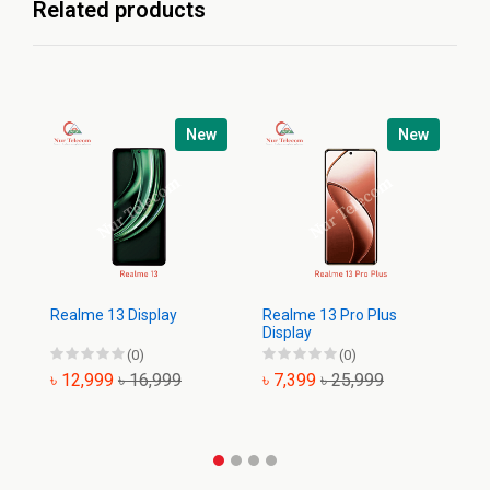
Related products
w
New
New
Realme 13 Display
Realme 13 Pro Plus
Re
Display
(0)
(0)
৳ 12,999
৳ 16,999
৳ 7,399
৳ 25,999
৳