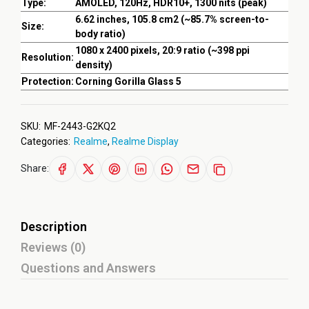
Type:
AMOLED, 120Hz, HDR10+, 1300 nits (peak)
6.62 inches, 105.8 cm2 (~85.7% screen-to-
Size:
body ratio)
1080 x 2400 pixels, 20:9 ratio (~398 ppi
Resolution:
density)
Protection:
Corning Gorilla Glass 5
SKU:
MF-2443-G2KQ2
Categories:
Realme
,
Realme Display
Share:
Description
Reviews (0)
Questions and Answers