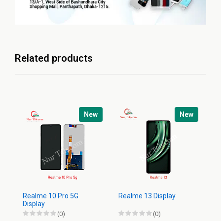
Related products
New
New
Realme 10 Pro 5G
Realme 13 Display
Re
Display
Di
(0)
(0)