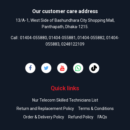
Our customer care address
13/A-1, West Side of Bashundhara City Shopping Mall,
Panthapath, Dhaka-1215.
Call :
01404-055880
,
01404-055881
,
01404-055882
,
01404-
055883
,
0248122109
Quick links
Nur Telecom Skilled Technicians List
Return and Replacement Policy
Terms & Conditions
Order & Delivery Policy
Refund Policy
FAQs