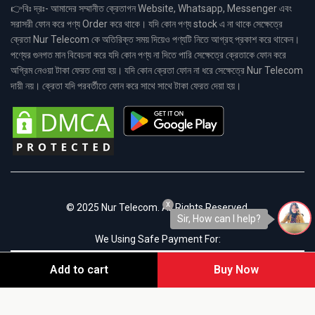
👉বিঃ দ্রঃ- আমাদের সম্মানীত ক্রেতাগন Website, Whatsapp, Messenger এবং
সরাসরী ফোন করে পণ্য Order করে থাকে। যদি কোন পণ্য stock এ না থাকে সেক্ষেত্রে
ক্রেতা Nur Telecom কে অতিরিক্ত সময় দিয়েও পণ্যটি নিতে আগ্রহ প্রকাশ করে থাকেন।
পণ্যের গুনগত মান বিবেচনা করে যদি কোন পণ্য না দিতে পারি সেক্ষেত্রে ক্রেতাকে ফোন করে
অগ্রিম নেওয়া টাকা ফেরত দেয়া হয়। যদি কোন ক্রেতা ফোন না ধরে সেক্ষেত্রে Nur Telecom
দায়ী নয়। ক্রেতা যদি পরবর্তীতে ফোন করে সাথে সাথে টাকা ফেরত দেয়া হয়।
x
© 2025 Nur Telecom. All Rights Reserved.
Sir, How can I help?
We Using Safe Payment For:
Add to cart
Buy Now