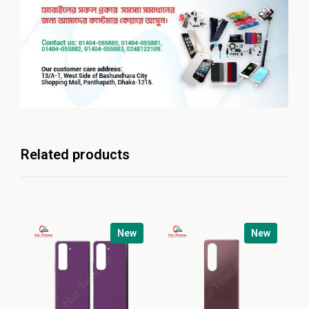
Related products
New
New
Sa
Ba
৳