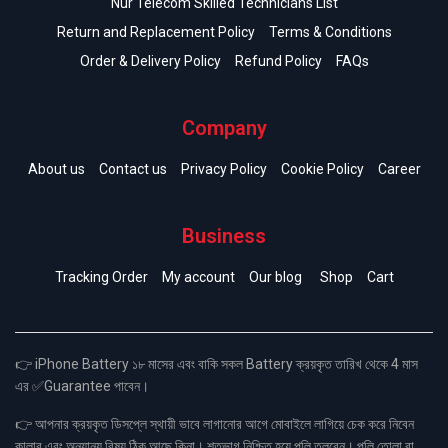
Nur Telecom Skilled Technicians List
Return and Replacement Policy
Terms & Conditions
Order & Delivery Policy
Refund Policy
FAQs
Company
About us
Contact us
Privacy Policy
Cookie Policy
Career
Business
Tracking Order
My account
Our blog
Shop
Cart
👉 iPhone Battery ১৮ মাসের এবং বাকি সকল Battery ক্রয়কৃত তারিখ থেকে 4 মাস
এর ✅Guarantee পাবেন।
👉 আপনার ক্রয়কৃত ডিসপ্লে স্থায়ী ভাবে লাগানোর আগে মোবাইলে লাগিয়ে চেক করে নিবেন
কালার এবং অন্যান্য বিষয় ঠিক আছে কিনা। শতভাগ নিশ্চিত হয়ে পলি তুলবেন। পলি তোলা বা