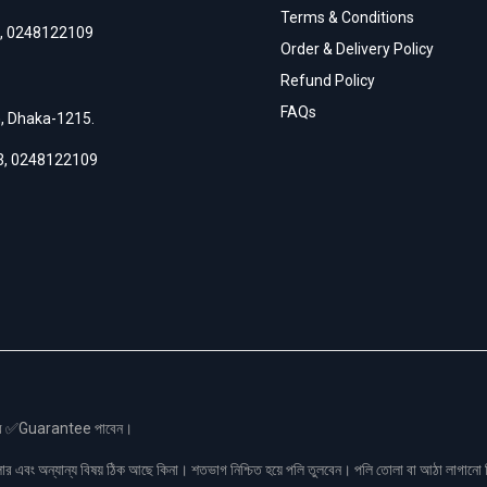
Terms & Conditions
,
0248122109
Order & Delivery Policy
Refund Policy
FAQs
h, Dhaka-1215.
3
,
0248122109
স এর ✅Guarantee পাবেন।
লার এবং অন্যান্য বিষয় ঠিক আছে কিনা। শতভাগ নিশ্চিত হয়ে পলি তুলবেন। পলি তোলা বা আঠা লাগা