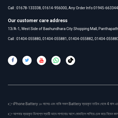
Call :
01678-133338
,
01614-956000
, Any Order Info:
01945-663344
Our customer care address
13/A-1, West Side of Bashundhara City Shopping Mall, Panthapat
Call :
01404-055880
,
01404-055881
,
01404-055882
,
01404-05588
👉 iPhone Battery ১৮ মাসের এবং বাকি সকল Battery ক্রয়কৃত তারিখ থেকে 4 মা
👉 আপনার ক্রয়কৃত ডিসপ্লে স্থায়ী ভাবে লাগানোর আগে মোবাইলে লাগিয়ে চেক করে নিবেন কা