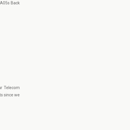
ng A05s Back
Nur Telecom
ts since we