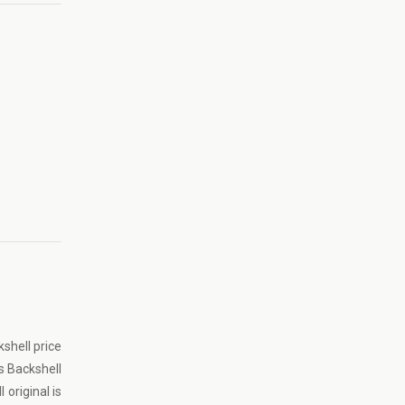
shell price
s Backshell
original is