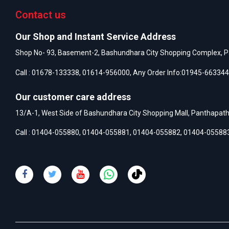
Contact us
Our Shop and Instant Service Address
Shop No- 93, Basement-2, Bashundhara City Shopping Complex, P
Call :
01678-133338
,
01614-956000
, Any Order Info:
01945-663344
Our customer care address
13/A-1, West Side of Bashundhara City Shopping Mall, Panthapat
Call :
01404-055880
,
01404-055881
,
01404-055882
,
01404-05588