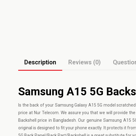
Description
Reviews (0)
Questio
Samsung A15 5G Backshe
Is the back of your Samsung Galaxy A15 5G model scratched 
price at Nur Telecom. We assure you that we will provide th
Backshell price in Bangladesh. Our genuine Samsung A15 5G 
original is designed to fit your phone exactly. It protects it fro
5G Back Panel/Back Part/Backshell is a great substitute for 