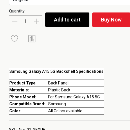
Quantity
Add to cart
Buy Now
Samsung Galaxy A15 5G Backshell Specifications
Product Type:
Back Panel
Materials:
Plastic Back
Phone Model:
For Samsung Galaxy A15 5G
Compatible Brand:
Samsung
Color:
All Colors available
SKU:
Nur-01-YEXU6