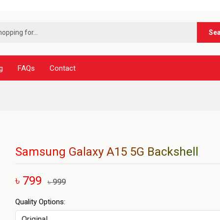
***নূর
Se
g
FAQs
Contact
Samsung Galaxy A15 5G Backshell
৳ 799
৳ 999
Quality Options: