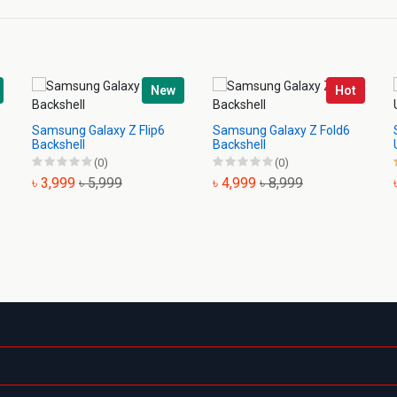
New
Hot
Samsung Galaxy Z Flip6
Samsung Galaxy Z Fold6
Backshell
Backshell
(0)
(0)
৳ 3,999
৳ 5,999
৳ 4,999
৳ 8,999