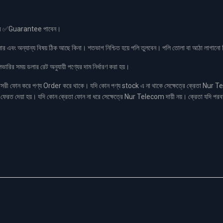
স এর ✅Guarantee পাবেন।
লার এবং অন্যান্য বিষয় ঠিক আছে কিনা। শতভাগ নিশ্চিত হয়ে পলি তুলবেন। পলি তোলা বা আঠা লাগা
রির সময় ডলার রেট অনুযায়ী পণ্যের দাম নির্ধারণ করা হয়।
ফোন করে পণ্য Order করে থাকে। যদি কোন পণ্য stock এ না থাকে সেক্ষেত্রে ক্রেতা Nur Tel
াকা ফেরত দেয়া হয়। যদি কোন ক্রেতা ফোন না ধরে সেক্ষেত্রে Nur Telecom দায়ী নয়। ক্রেতা যদি পরব