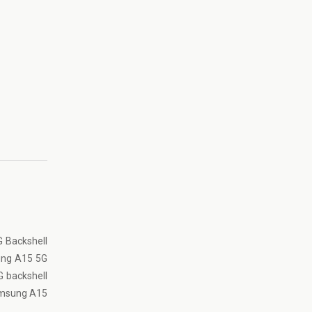
G Backshell
sung A15 5G
G backshell
 Samsung A15