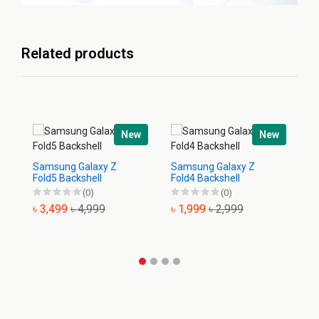
Related products
New
New
Samsung Galaxy Z
Samsung Galaxy Z
Sa
Fold5 Backshell
Fold4 Backshell
Ba
(0)
(0)
৳ 3,499
৳ 4,999
৳ 1,999
৳ 2,999
৳