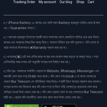
Tracking Order
My account
Our blog
Shop
Cart
👉 iPhone Battery ১৮ মাসের এবং বাকি সকল Battery ক্রয়কৃত তারিখ থেকে 4 মাস
এর ✅Guarantee পাবেন।
👉 আপনার ক্রয়কৃত ডিসপ্লে স্থায়ী ভাবে লাগানোর আগে মোবাইলে লাগিয়ে চেক করে নিবেন
কালার এবং অন্যান্য বিষয় ঠিক আছে কিনা। শতভাগ নিশ্চিত হয়ে পলি তুলবেন। পলি তোলা বা
আঠা লাগানো ডিসপ্লেতে ❌Warranty প্রদান করা হয় না।
👉ডলারের(💲) রেট কম বেশির জন্য পণ্যের দাম যেকোন সময় বাড়তে বা কমতে পারে। পণ্য
ডেলিভারির সময় ডলার রেট অনুযায়ী পণ্যের দাম নির্ধারণ করা হয়।
👉বিঃ দ্রঃ- আমাদের সম্মানীত ক্রেতাগন Website, Whatsapp, Messenger এবং
সরাসরী ফোন করে পণ্য Order করে থাকে। যদি কোন পণ্য stock এ না থাকে সেক্ষেত্রে
ক্রেতা Nur Telecom কে অতিরিক্ত সময় দিয়েও পণ্যটি নিতে আগ্রহ প্রকাশ করে থাকেন।
পণ্যের গুনগত মান বিবেচনা করে যদি কোন পণ্য না দিতে পারি সেক্ষেত্রে ক্রেতাকে ফোন করে
অগ্রিম নেওয়া টাকা ফেরত দেয়া হয়। যদি কোন ক্রেতা ফোন না ধরে সেক্ষেত্রে Nur Telecom
দায়ী নয়। ক্রেতা যদি পরবর্তীতে ফোন করে সাথে সাথে টাকা ফেরত দেয়া হয়।