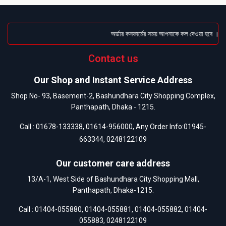
অর্ডার কনফার্মের সময় আপনাকে কল দেওয়া হবে । ডেলি
Contact us
Our Shop and Instant Service Address
Shop No- 93, Basement-2, Bashundhara City Shopping Complex,
Panthapath, Dhaka - 1215.
Call :
01678-133338
,
01614-956000
, Any Order Info:
01945-
663344
,
0248122109
Our customer care address
13/A-1, West Side of Bashundhara City Shopping Mall,
Panthapath, Dhaka-1215.
Call :
01404-055880
,
01404-055881
,
01404-055882
,
01404-
055883
,
0248122109