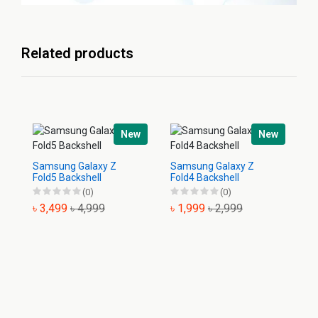
Related products
New
New
Samsung Galaxy Z
Samsung Galaxy Z
Sa
Fold5 Backshell
Fold4 Backshell
Ba
(0)
(0)
৳ 3,499
৳ 4,999
৳ 1,999
৳ 2,999
৳