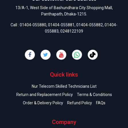
13/A-1, West Side of Bashundhara City Shopping Mall,
Panthapath, Dhaka-1215.
Call :
01404-055880
,
01404-055881
,
01404-055882
,
01404-
055883
,
0248122109
Quick links
Nur Telecom Skilled Technicians List
Return and Replacement Policy
Terms & Conditions
Order & Delivery Policy
Refund Policy
FAQs
Company