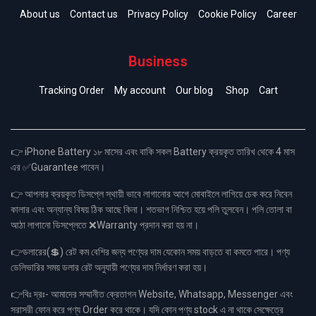
About us
Contact us
Privacy Policy
Cookie Policy
Career
Business
Tracking Order
My account
Our blog
Shop
Cart
👉 iPhone Battery ১৮ মাসের এবং বাকি সকল Battery ক্রয়কৃত তারিখ থেকে 4 মাস
এর ✅Guarantee পাবেন।
👉 আপনার ক্রয়কৃত ডিসপ্লে স্থায়ী ভাবে লাগানোর আগে মোবাইলে লাগিয়ে চেক করে নিবেন
কালার এবং অন্যান্য বিষয় ঠিক আছে কিনা। শতভাগ নিশ্চিত হয়ে পলি তুলবেন। পলি তোলা বা
আঠা লাগানো ডিসপ্লেতে ❌Warranty প্রদান করা হয় না।
👉ডলারের(💲) রেট কম বেশির জন্য পণ্যের দাম যেকোন সময় বাড়তে বা কমতে পারে। পণ্য
ডেলিভারির সময় ডলার রেট অনুযায়ী পণ্যের দাম নির্ধারণ করা হয়।
👉বিঃ দ্রঃ- আমাদের সম্মানীত ক্রেতাগন Website, Whatsapp, Messenger এবং
সরাসরী ফোন করে পণ্য Order করে থাকে। যদি কোন পণ্য stock এ না থাকে সেক্ষেত্রে