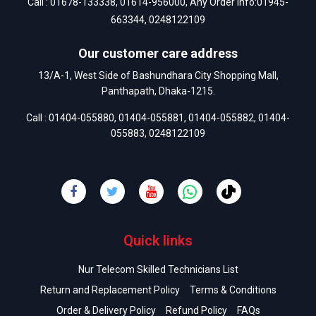
Call :
01678-133338
,
01614-956000
, Any Order Info:
01945-
663344
,
0248122109
Our customer care address
13/A-1, West Side of Bashundhara City Shopping Mall,
Panthapath, Dhaka-1215.
Call :
01404-055880
,
01404-055881
,
01404-055882
,
01404-
055883
,
0248122109
Quick links
Nur Telecom Skilled Technicians List
Return and Replacement Policy
Terms & Conditions
Order & Delivery Policy
Refund Policy
FAQs