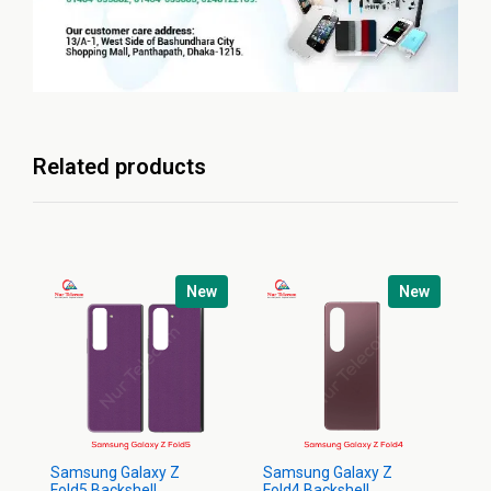
Related products
New
New
Samsung Galaxy Z
Samsung Galaxy Z
Sa
Fold5 Backshell
Fold4 Backshell
Ba