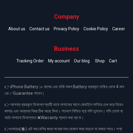
Company
About us
Contact us
Privacy Policy
Cookie Policy
Career
Business
Tracking Order
My account
Our blog
Shop
Cart
👉 iPhone Battery ১৮ মাসের এবং বাকি সকল Battery ক্রয়কৃত তারিখ থেকে 4 মাস
এর ✅Guarantee পাবেন।
👉 আপনার ক্রয়কৃত ডিসপ্লে স্থায়ী ভাবে লাগানোর আগে মোবাইলে লাগিয়ে চেক করে নিবেন
কালার এবং অন্যান্য বিষয় ঠিক আছে কিনা। শতভাগ নিশ্চিত হয়ে পলি তুলবেন। পলি তোলা বা
আঠা লাগানো ডিসপ্লেতে ❌Warranty প্রদান করা হয় না।
👉ডলারের(💲) রেট কম বেশির জন্য পণ্যের দাম যেকোন সময় বাড়তে বা কমতে পারে। পণ্য