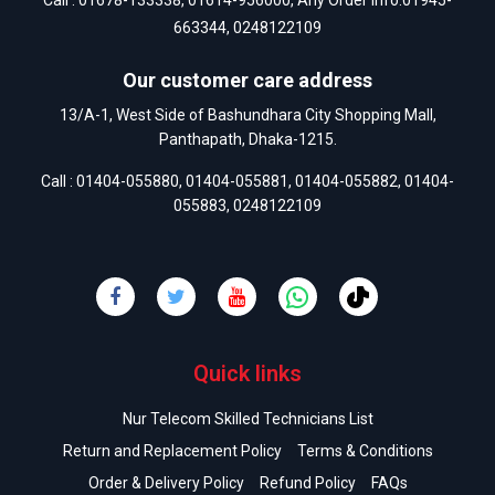
Call :
01678-133338
,
01614-956000
, Any Order Info:
01945-
663344
,
0248122109
Our customer care address
13/A-1, West Side of Bashundhara City Shopping Mall,
Panthapath, Dhaka-1215.
Call :
01404-055880
,
01404-055881
,
01404-055882
,
01404-
055883
,
0248122109
Quick links
Nur Telecom Skilled Technicians List
Return and Replacement Policy
Terms & Conditions
Order & Delivery Policy
Refund Policy
FAQs