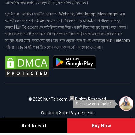
ডেলিভারির সময় ডলার রেট অনুযায়ী পণ্যের দাম নির্ধারণ করা হয়।
👉বিঃ দ্রঃ- আমাদের সম্মানীত ক্রেতাগন Website, Whatsapp, Messenger এবং
সরাসরী ফোন করে পণ্য Order করে থাকে। যদি কোন পণ্য stock এ না থাকে সেক্ষেত্রে
ক্রেতা Nur Telecom কে অতিরিক্ত সময় দিয়েও পণ্যটি নিতে আগ্রহ প্রকাশ করে থাকেন।
পণ্যের গুনগত মান বিবেচনা করে যদি কোন পণ্য না দিতে পারি সেক্ষেত্রে ক্রেতাকে ফোন করে
অগ্রিম নেওয়া টাকা ফেরত দেয়া হয়। যদি কোন ক্রেতা ফোন না ধরে সেক্ষেত্রে Nur Telecom
দায়ী নয়। ক্রেতা যদি পরবর্তীতে ফোন করে সাথে সাথে টাকা ফেরত দেয়া হয়।
x
© 2025 Nur Telecom. All Rights Reserved.
Sir, How can I help?
We Using Safe Payment For:
Add to cart
Buy Now