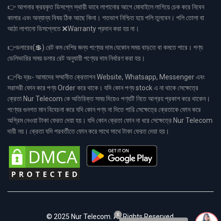
👉 আপনার ক্রয়কৃত ডিসপ্লে স্থায়ী ভাবে লাগানোর আগে মোবাইলে লাগিয়ে চেক করে নিবেন
কালার এবং অন্যান্য বিষয় ঠিক আছে কিনা। শতভাগ নিশ্চিত হয়ে পলি তুলবেন। পলি তোলা বা
আঠা লাগানো ডিসপ্লেতে ❌Warranty প্রদান করা হয় না।
👉ডলারের(💲) রেট কম বেশির জন্য পণ্যের দাম যেকোন সময় বাড়তে বা কমতে পারে। পণ্য
ডেলিভারির সময় ডলার রেট অনুযায়ী পণ্যের দাম নির্ধারণ করা হয়।
👉বিঃ দ্রঃ- আমাদের সম্মানীত ক্রেতাগন Website, Whatsapp, Messenger এবং
সরাসরী ফোন করে পণ্য Order করে থাকে। যদি কোন পণ্য stock এ না থাকে সেক্ষেত্রে
ক্রেতা Nur Telecom কে অতিরিক্ত সময় দিয়েও পণ্যটি নিতে আগ্রহ প্রকাশ করে থাকেন।
পণ্যের গুনগত মান বিবেচনা করে যদি কোন পণ্য না দিতে পারি সেক্ষেত্রে ক্রেতাকে ফোন করে
অগ্রিম নেওয়া টাকা ফেরত দেয়া হয়। যদি কোন ক্রেতা ফোন না ধরে সেক্ষেত্রে Nur Telecom
দায়ী নয়। ক্রেতা যদি পরবর্তীতে ফোন করে সাথে সাথে টাকা ফেরত দেয়া হয়।
x
© 2025 Nur Telecom. All Rights Reserved.