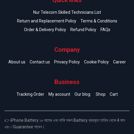
Quick links
Nur Telecom Skilled Technicians List
Return and Replacement Policy
Terms & Conditions
Order & Delivery Policy
Refund Policy
FAQs
Company
About us
Contact us
Privacy Policy
Cookie Policy
Career
Business
Tracking Order
My account
Our blog
Shop
Cart
👉 iPhone Battery ১৮ মাসের এবং বাকি সকল Battery ক্রয়কৃত তারিখ থেকে 4 মাস
এর ✅Guarantee পাবেন।