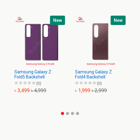
New
New
Samsung Galaxy Z
Samsung Galaxy Z
Sa
Fold5 Backshell
Fold4 Backshell
Ba
(0)
(0)
৳ 3,499
৳ 4,999
৳ 1,999
৳ 2,999
৳