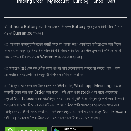
Tracking Order
My account
Our blog
Shop
Cart
👉 iPhone Battery ১৮ মাসের এবং বাকি সকল Battery ক্রয়কৃত তারিখ থেকে 4 মাস
এর ✅Guarantee পাবেন।
👉 আপনার ক্রয়কৃত ডিসপ্লে স্থায়ী ভাবে লাগানোর আগে মোবাইলে লাগিয়ে চেক করে নিবেন
কালার এবং অন্যান্য বিষয় ঠিক আছে কিনা। শতভাগ নিশ্চিত হয়ে পলি তুলবেন। পলি তোলা বা
আঠা লাগানো ডিসপ্লেতে ❌Warranty প্রদান করা হয় না।
👉ডলারের(💲) রেট কম বেশির জন্য পণ্যের দাম যেকোন সময় বাড়তে বা কমতে পারে। পণ্য
ডেলিভারির সময় ডলার রেট অনুযায়ী পণ্যের দাম নির্ধারণ করা হয়।
👉বিঃ দ্রঃ- আমাদের সম্মানীত ক্রেতাগন Website, Whatsapp, Messenger এবং
সরাসরী ফোন করে পণ্য Order করে থাকে। যদি কোন পণ্য stock এ না থাকে সেক্ষেত্রে
ক্রেতা Nur Telecom কে অতিরিক্ত সময় দিয়েও পণ্যটি নিতে আগ্রহ প্রকাশ করে থাকেন।
পণ্যের গুনগত মান বিবেচনা করে যদি কোন পণ্য না দিতে পারি সেক্ষেত্রে ক্রেতাকে ফোন করে
অগ্রিম নেওয়া টাকা ফেরত দেয়া হয়। যদি কোন ক্রেতা ফোন না ধরে সেক্ষেত্রে Nur Telecom
দায়ী নয়। ক্রেতা যদি পরবর্তীতে ফোন করে সাথে সাথে টাকা ফেরত দেয়া হয়।