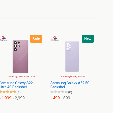
Sale
New
Samsung Galaxy S22
Samsung Galaxy A52 5G
Samsu
Ultra 4G Backshell
Backshell
Backsh
(1)
(0)
৳ 1,999
৳ 2,999
৳ 499
৳ 899
৳ 799