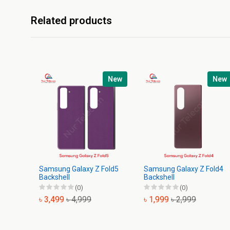
Related products
New
New
Samsung Galaxy Z Fold5
Samsung Galaxy Z Fold4
Backshell
Backshell
(0)
(0)
৳ 3,499
৳ 4,999
৳ 1,999
৳ 2,999