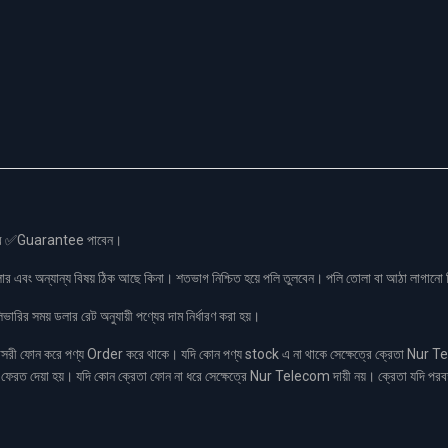
স এর ✅Guarantee পাবেন।
লার এবং অন্যান্য বিষয় ঠিক আছে কিনা। শতভাগ নিশ্চিত হয়ে পলি তুলবেন। পলি তোলা বা আঠা লাগা
রির সময় ডলার রেট অনুযায়ী পণ্যের দাম নির্ধারণ করা হয়।
ফোন করে পণ্য Order করে থাকে। যদি কোন পণ্য stock এ না থাকে সেক্ষেত্রে ক্রেতা Nur Tel
াকা ফেরত দেয়া হয়। যদি কোন ক্রেতা ফোন না ধরে সেক্ষেত্রে Nur Telecom দায়ী নয়। ক্রেতা যদি পরব