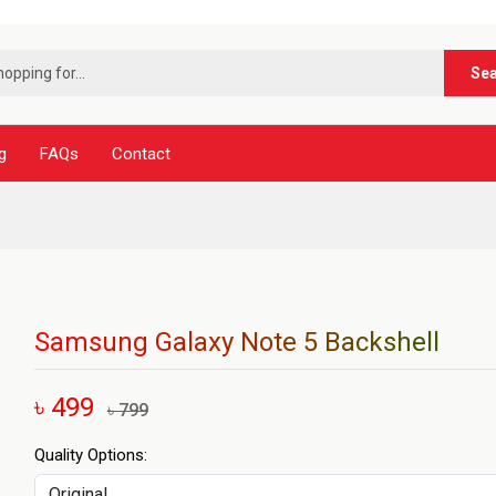
***নূর টে
Se
g
FAQs
Contact
Samsung Galaxy Note 5 Backshell
৳ 499
৳ 799
Quality Options: