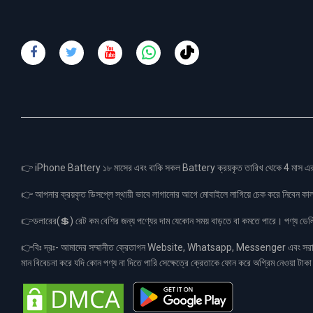
👉 iPhone Battery ১৮ মাসের এবং বাকি সকল Battery ক্রয়কৃত তারিখ থেকে 4 মা
👉 আপনার ক্রয়কৃত ডিসপ্লে স্থায়ী ভাবে লাগানোর আগে মোবাইলে লাগিয়ে চেক করে নিবেন কা
👉ডলারের(💲) রেট কম বেশির জন্য পণ্যের দাম যেকোন সময় বাড়তে বা কমতে পারে। পণ্য ডেলিভা
👉বিঃ দ্রঃ- আমাদের সম্মানীত ক্রেতাগন Website, Whatsapp, Messenger এবং সরাসরী 
মান বিবেচনা করে যদি কোন পণ্য না দিতে পারি সেক্ষেত্রে ক্রেতাকে ফোন করে অগ্রিম নেওয়া ট