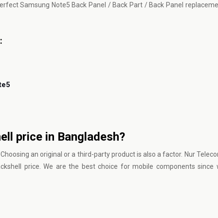
the perfect Samsung Note5 Back Panel / Back Part / Back Panel replaceme
:
te5
ll price in Bangladesh?
Choosing an original or a third-party product is also a factor. Nur Tele
kshell price. We are the best choice for mobile components since 