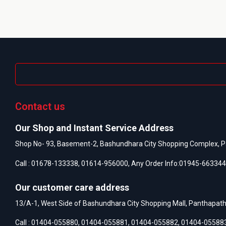
Contact us
Our Shop and Instant Service Address
Shop No- 93, Basement-2, Bashundhara City Shopping Complex, P
Call :
01678-133338
,
01614-956000
, Any Order Info:
01945-663344
Our customer care address
13/A-1, West Side of Bashundhara City Shopping Mall, Panthapat
Call :
01404-055880
,
01404-055881
,
01404-055882
,
01404-05588