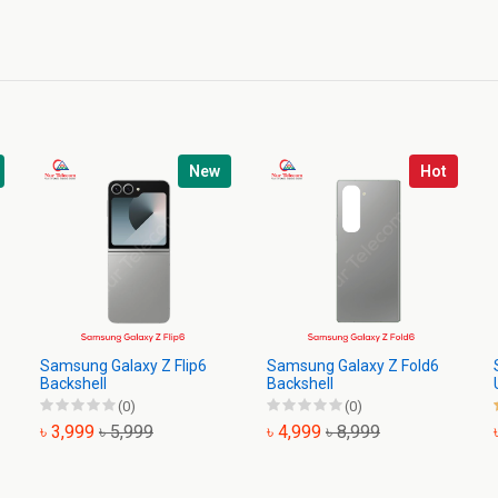
New
Hot
Samsung Galaxy Z Flip6
Samsung Galaxy Z Fold6
Backshell
Backshell
(0)
(0)
৳ 3,999
৳ 5,999
৳ 4,999
৳ 8,999