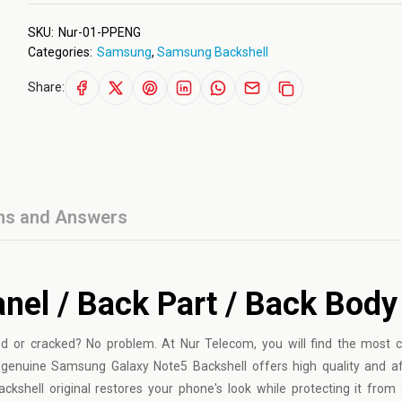
SKU:
Nur-01-PPENG
Categories:
Samsung
,
Samsung Backshell
Share:
ns and Answers
el / Back Part / Back Body
 or cracked? No problem. At Nur Telecom, you will find the most c
enuine Samsung Galaxy Note5 Backshell offers high quality and aff
ckshell original restores your phone's look while protecting it from 