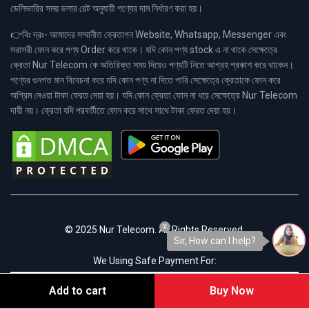
ডেলিভারির সময় ডলার রেট অনুযায়ী পণ্যের দাম নির্ধারণ করা হয়।
👉বিঃ দ্রঃ- আমাদের সম্মানীত ক্রেতাগন Website, Whatsapp, Messenger এবং
সরাসরী ফোন করে পণ্য Order করে থাকে। যদি কোন পণ্য stock এ না থাকে সেক্ষেত্রে
ক্রেতা Nur Telecom কে অতিরিক্ত সময় দিয়েও পণ্যটি নিতে আগ্রহ প্রকাশ করে থাকেন।
পণ্যের গুনগত মান বিবেচনা করে যদি কোন পণ্য না দিতে পারি সেক্ষেত্রে ক্রেতাকে ফোন করে
অগ্রিম নেওয়া টাকা ফেরত দেয়া হয়। যদি কোন ক্রেতা ফোন না ধরে সেক্ষেত্রে Nur Telecom
দায়ী নয়। ক্রেতা যদি পরবর্তীতে ফোন করে সাথে সাথে টাকা ফেরত দেয়া হয়।
x
© 2025 Nur Telecom. All Rights Reserved.
Sir, How can I help?
We Using Safe Payment For:
Add to cart
Buy Now