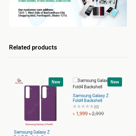
Related products
New
New
Samsung Galaxy Z
Sa
Fold4 Backshell
Ba
(0)
৳ 1,999
৳ 2,999
৳
Samsung Galaxy Z