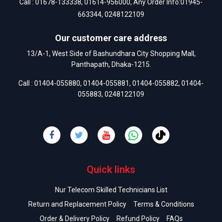
Call :
01678-133338
,
01614-956000
, Any Order Info:
01945-
663344
,
0248122109
Our customer care address
13/A-1, West Side of Bashundhara City Shopping Mall,
Panthapath, Dhaka-1215.
Call :
01404-055880
,
01404-055881
,
01404-055882
,
01404-
055883
,
0248122109
Quick links
Nur Telecom Skilled Technicians List
Return and Replacement Policy
Terms & Conditions
Order & Delivery Policy
Refund Policy
FAQs