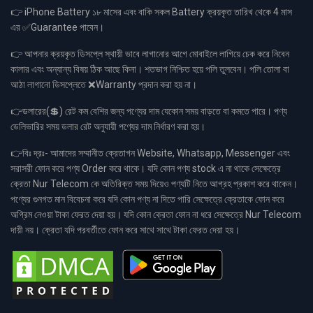
👉 iPhone Battery ১৮ মাসের এবং বাকি সকল Battery ক্রয়কৃত তারিখ থেকে 4 মাস
এর ✅Guarantee পাবেন।
👉 আপনার ক্রয়কৃত ডিসপ্লে স্থায়ী ভাবে লাগানোর আগে মোবাইলে লাগিয়ে চেক করে নিবেন
কালার এবং অন্যান্য বিষয় ঠিক আছে কিনা। শতভাগ নিশ্চিত হয়ে পলি তুলবেন। পলি তোলা বা
আঠা লাগানো ডিসপ্লেতে ❌Warranty প্রদান করা হয় না।
👉ডলারের(💲) রেট কম বেশির জন্য পণ্যের দাম যেকোন সময় বাড়তে বা কমতে পারে। পণ্য
ডেলিভারির সময় ডলার রেট অনুযায়ী পণ্যের দাম নির্ধারণ করা হয়।
👉বিঃ দ্রঃ- আমাদের সম্মানীত ক্রেতাগন Website, Whatsapp, Messenger এবং
সরাসরী ফোন করে পণ্য Order করে থাকে। যদি কোন পণ্য stock এ না থাকে সেক্ষেত্রে
ক্রেতা Nur Telecom কে অতিরিক্ত সময় দিয়েও পণ্যটি নিতে আগ্রহ প্রকাশ করে থাকেন।
পণ্যের গুনগত মান বিবেচনা করে যদি কোন পণ্য না দিতে পারি সেক্ষেত্রে ক্রেতাকে ফোন করে
অগ্রিম নেওয়া টাকা ফেরত দেয়া হয়। যদি কোন ক্রেতা ফোন না ধরে সেক্ষেত্রে Nur Telecom
দায়ী নয়। ক্রেতা যদি পরবর্তীতে ফোন করে সাথে সাথে টাকা ফেরত দেয়া হয়।