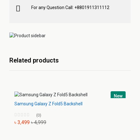
For any Question Call: +8801911311112
Related products
New
Samsung Galaxy Z Fold5 Backshell
(0)
৳ 3,499
৳ 4,999