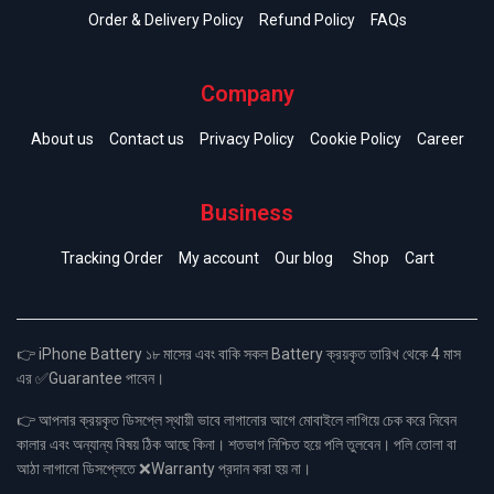
Order & Delivery Policy
Refund Policy
FAQs
Company
About us
Contact us
Privacy Policy
Cookie Policy
Career
Business
Tracking Order
My account
Our blog
Shop
Cart
👉 iPhone Battery ১৮ মাসের এবং বাকি সকল Battery ক্রয়কৃত তারিখ থেকে 4 মাস
এর ✅Guarantee পাবেন।
👉 আপনার ক্রয়কৃত ডিসপ্লে স্থায়ী ভাবে লাগানোর আগে মোবাইলে লাগিয়ে চেক করে নিবেন
কালার এবং অন্যান্য বিষয় ঠিক আছে কিনা। শতভাগ নিশ্চিত হয়ে পলি তুলবেন। পলি তোলা বা
আঠা লাগানো ডিসপ্লেতে ❌Warranty প্রদান করা হয় না।