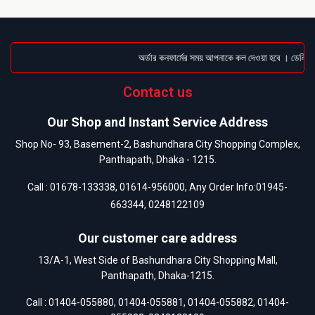
অর্ডার কনফার্মের সময় আপনাকে কল দেওয়া হবে । ডেলিভারি 
Contact us
Our Shop and Instant Service Address
Shop No- 93, Basement-2, Bashundhara City Shopping Complex,
Panthapath, Dhaka - 1215.
Call :
01678-133338
,
01614-956000
, Any Order Info:
01945-
663344
,
0248122109
Our customer care address
13/A-1, West Side of Bashundhara City Shopping Mall,
Panthapath, Dhaka-1215.
Call :
01404-055880
,
01404-055881
,
01404-055882
,
01404-