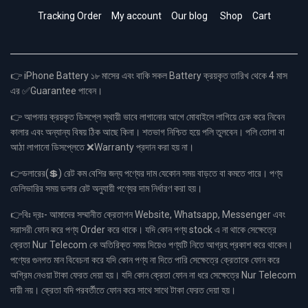
Tracking Order
My account
Our blog
Shop
Cart
👉 iPhone Battery ১৮ মাসের এবং বাকি সকল Battery ক্রয়কৃত তারিখ থেকে 4 মাস
এর ✅Guarantee পাবেন।
👉 আপনার ক্রয়কৃত ডিসপ্লে স্থায়ী ভাবে লাগানোর আগে মোবাইলে লাগিয়ে চেক করে নিবেন
কালার এবং অন্যান্য বিষয় ঠিক আছে কিনা। শতভাগ নিশ্চিত হয়ে পলি তুলবেন। পলি তোলা বা
আঠা লাগানো ডিসপ্লেতে ❌Warranty প্রদান করা হয় না।
👉ডলারের(💲) রেট কম বেশির জন্য পণ্যের দাম যেকোন সময় বাড়তে বা কমতে পারে। পণ্য
ডেলিভারির সময় ডলার রেট অনুযায়ী পণ্যের দাম নির্ধারণ করা হয়।
👉বিঃ দ্রঃ- আমাদের সম্মানীত ক্রেতাগন Website, Whatsapp, Messenger এবং
সরাসরী ফোন করে পণ্য Order করে থাকে। যদি কোন পণ্য stock এ না থাকে সেক্ষেত্রে
ক্রেতা Nur Telecom কে অতিরিক্ত সময় দিয়েও পণ্যটি নিতে আগ্রহ প্রকাশ করে থাকেন।
পণ্যের গুনগত মান বিবেচনা করে যদি কোন পণ্য না দিতে পারি সেক্ষেত্রে ক্রেতাকে ফোন করে
অগ্রিম নেওয়া টাকা ফেরত দেয়া হয়। যদি কোন ক্রেতা ফোন না ধরে সেক্ষেত্রে Nur Telecom
দায়ী নয়। ক্রেতা যদি পরবর্তীতে ফোন করে সাথে সাথে টাকা ফেরত দেয়া হয়।