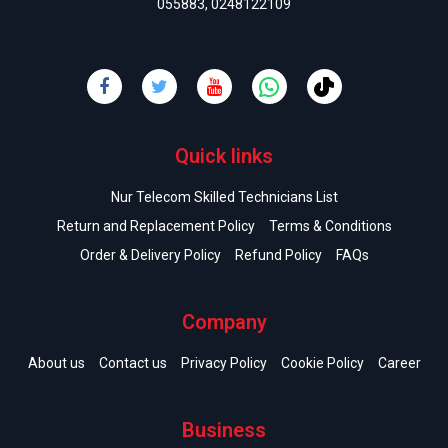
055883
,
0248122109
Quick links
Nur Telecom Skilled Technicians List
Return and Replacement Policy
Terms & Conditions
Order & Delivery Policy
Refund Policy
FAQs
Company
About us
Contact us
Privacy Policy
Cookie Policy
Career
Business