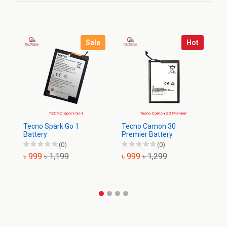
Sale
Hot
Tecno Spark Go 1
Tecno Camon 30
Te
Battery
Premier Battery
Ba
(0)
(0)
৳ 999
৳ 1,199
৳ 999
৳ 1,299
৳