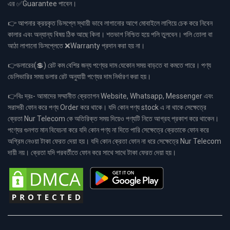
এর ✅Guarantee পাবেন।
👉 আপনার ক্রয়কৃত ডিসপ্লে স্থায়ী ভাবে লাগানোর আগে মোবাইলে লাগিয়ে চেক করে নিবেন
কালার এবং অন্যান্য বিষয় ঠিক আছে কিনা। শতভাগ নিশ্চিত হয়ে পলি তুলবেন। পলি তোলা বা
আঠা লাগানো ডিসপ্লেতে ❌Warranty প্রদান করা হয় না।
👉ডলারের(💲) রেট কম বেশির জন্য পণ্যের দাম যেকোন সময় বাড়তে বা কমতে পারে। পণ্য
ডেলিভারির সময় ডলার রেট অনুযায়ী পণ্যের দাম নির্ধারণ করা হয়।
👉বিঃ দ্রঃ- আমাদের সম্মানীত ক্রেতাগন Website, Whatsapp, Messenger এবং
সরাসরী ফোন করে পণ্য Order করে থাকে। যদি কোন পণ্য stock এ না থাকে সেক্ষেত্রে
ক্রেতা Nur Telecom কে অতিরিক্ত সময় দিয়েও পণ্যটি নিতে আগ্রহ প্রকাশ করে থাকেন।
পণ্যের গুনগত মান বিবেচনা করে যদি কোন পণ্য না দিতে পারি সেক্ষেত্রে ক্রেতাকে ফোন করে
অগ্রিম নেওয়া টাকা ফেরত দেয়া হয়। যদি কোন ক্রেতা ফোন না ধরে সেক্ষেত্রে Nur Telecom
দায়ী নয়। ক্রেতা যদি পরবর্তীতে ফোন করে সাথে সাথে টাকা ফেরত দেয়া হয়।