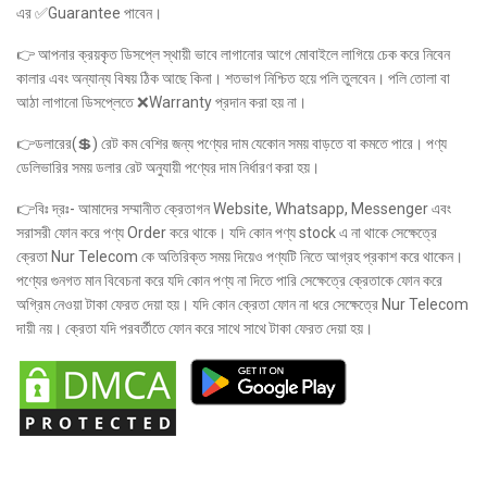
এর ✅Guarantee পাবেন।
👉 আপনার ক্রয়কৃত ডিসপ্লে স্থায়ী ভাবে লাগানোর আগে মোবাইলে লাগিয়ে চেক করে নিবেন
কালার এবং অন্যান্য বিষয় ঠিক আছে কিনা। শতভাগ নিশ্চিত হয়ে পলি তুলবেন। পলি তোলা বা
আঠা লাগানো ডিসপ্লেতে ❌Warranty প্রদান করা হয় না।
👉ডলারের(💲) রেট কম বেশির জন্য পণ্যের দাম যেকোন সময় বাড়তে বা কমতে পারে। পণ্য
ডেলিভারির সময় ডলার রেট অনুযায়ী পণ্যের দাম নির্ধারণ করা হয়।
👉বিঃ দ্রঃ- আমাদের সম্মানীত ক্রেতাগন Website, Whatsapp, Messenger এবং
সরাসরী ফোন করে পণ্য Order করে থাকে। যদি কোন পণ্য stock এ না থাকে সেক্ষেত্রে
ক্রেতা Nur Telecom কে অতিরিক্ত সময় দিয়েও পণ্যটি নিতে আগ্রহ প্রকাশ করে থাকেন।
পণ্যের গুনগত মান বিবেচনা করে যদি কোন পণ্য না দিতে পারি সেক্ষেত্রে ক্রেতাকে ফোন করে
অগ্রিম নেওয়া টাকা ফেরত দেয়া হয়। যদি কোন ক্রেতা ফোন না ধরে সেক্ষেত্রে Nur Telecom
দায়ী নয়। ক্রেতা যদি পরবর্তীতে ফোন করে সাথে সাথে টাকা ফেরত দেয়া হয়।