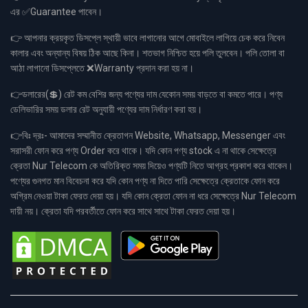
এর ✅Guarantee পাবেন।
👉 আপনার ক্রয়কৃত ডিসপ্লে স্থায়ী ভাবে লাগানোর আগে মোবাইলে লাগিয়ে চেক করে নিবেন
কালার এবং অন্যান্য বিষয় ঠিক আছে কিনা। শতভাগ নিশ্চিত হয়ে পলি তুলবেন। পলি তোলা বা
আঠা লাগানো ডিসপ্লেতে ❌Warranty প্রদান করা হয় না।
👉ডলারের(💲) রেট কম বেশির জন্য পণ্যের দাম যেকোন সময় বাড়তে বা কমতে পারে। পণ্য
ডেলিভারির সময় ডলার রেট অনুযায়ী পণ্যের দাম নির্ধারণ করা হয়।
👉বিঃ দ্রঃ- আমাদের সম্মানীত ক্রেতাগন Website, Whatsapp, Messenger এবং
সরাসরী ফোন করে পণ্য Order করে থাকে। যদি কোন পণ্য stock এ না থাকে সেক্ষেত্রে
ক্রেতা Nur Telecom কে অতিরিক্ত সময় দিয়েও পণ্যটি নিতে আগ্রহ প্রকাশ করে থাকেন।
পণ্যের গুনগত মান বিবেচনা করে যদি কোন পণ্য না দিতে পারি সেক্ষেত্রে ক্রেতাকে ফোন করে
অগ্রিম নেওয়া টাকা ফেরত দেয়া হয়। যদি কোন ক্রেতা ফোন না ধরে সেক্ষেত্রে Nur Telecom
দায়ী নয়। ক্রেতা যদি পরবর্তীতে ফোন করে সাথে সাথে টাকা ফেরত দেয়া হয়।