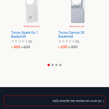
Tecno Spark Go 1
Tecno Camon 30
Te
Backshell
Backshell
Ba
(0)
(0)
৳ 499
৳ 699
৳ 699
৳ 999
৳
অর্ডার কনফার্মের সময় আপনাকে কল দেওয়া হবে । ডেলিভ