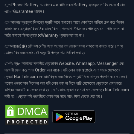
👉 iPhone Battery ১৮ মাসের এবং বাকি সকল Battery ক্রয়কৃত তারিখ থেকে 4 মাস
এর ✅Guarantee পাবেন।
👉 আপনার ক্রয়কৃত ডিসপ্লে স্থায়ী ভাবে লাগানোর আগে মোবাইলে লাগিয়ে চেক করে নিবেন
কালার এবং অন্যান্য বিষয় ঠিক আছে কিনা। শতভাগ নিশ্চিত হয়ে পলি তুলবেন। পলি তোলা বা
আঠা লাগানো ডিসপ্লেতে ❌Warranty প্রদান করা হয় না।
👉ডলারের(💲) রেট কম বেশির জন্য পণ্যের দাম যেকোন সময় বাড়তে বা কমতে পারে। পণ্য
ডেলিভারির সময় ডলার রেট অনুযায়ী পণ্যের দাম নির্ধারণ করা হয়।
👉বিঃ দ্রঃ- আমাদের সম্মানীত ক্রেতাগন Website, Whatsapp, Messenger এবং
সরাসরী ফোন করে পণ্য Order করে থাকে। যদি কোন পণ্য stock এ না থাকে সেক্ষেত্রে
ক্রেতা Nur Telecom কে অতিরিক্ত সময় দিয়েও পণ্যটি নিতে আগ্রহ প্রকাশ করে থাকেন।
পণ্যের গুনগত মান বিবেচনা করে যদি কোন পণ্য না দিতে পারি সেক্ষেত্রে ক্রেতাকে ফোন করে
অগ্রিম নেওয়া টাকা ফেরত দেয়া হয়। যদি কোন ক্রেতা ফোন না ধরে সেক্ষেত্রে Nur Telecom
দায়ী নয়। ক্রেতা যদি পরবর্তীতে ফোন করে সাথে সাথে টাকা ফেরত দেয়া হয়।