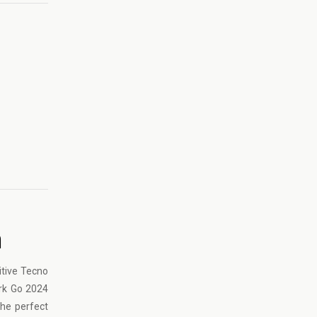
h
itive Tecno
ark Go 2024
the perfect