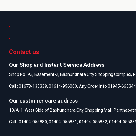
Contact us
Our Shop and Instant Service Address
Shop No- 93, Basement-2, Bashundhara City Shopping Complex, P
Call :
01678-133338
,
01614-956000
, Any Order Info:
01945-663344
Our customer care address
13/A-1, West Side of Bashundhara City Shopping Mall, Panthapat
Call :
01404-055880
,
01404-055881
,
01404-055882
,
01404-05588