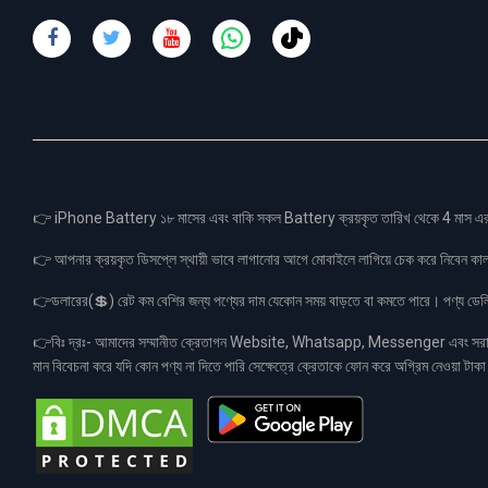
👉 iPhone Battery ১৮ মাসের এবং বাকি সকল Battery ক্রয়কৃত তারিখ থেকে 4 মা
👉 আপনার ক্রয়কৃত ডিসপ্লে স্থায়ী ভাবে লাগানোর আগে মোবাইলে লাগিয়ে চেক করে নিবেন কা
👉ডলারের(💲) রেট কম বেশির জন্য পণ্যের দাম যেকোন সময় বাড়তে বা কমতে পারে। পণ্য ডেলিভা
👉বিঃ দ্রঃ- আমাদের সম্মানীত ক্রেতাগন Website, Whatsapp, Messenger এবং সরাসরী 
মান বিবেচনা করে যদি কোন পণ্য না দিতে পারি সেক্ষেত্রে ক্রেতাকে ফোন করে অগ্রিম নেওয়া ট