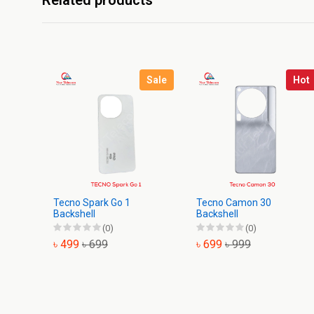
Related products
Sale
Hot
Tecno Spark Go 1
Tecno Camon 30
Backshell
Backshell
(0)
(0)
৳ 499
৳ 699
৳ 699
৳ 999