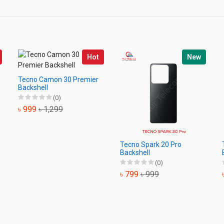
Hot
New
Tecno Camon 30 Premier
Backshell
(0)
৳ 999
৳ 1,299
Tecno Spark 20 Pro
Backshell
(0)
৳ 799
৳ 999