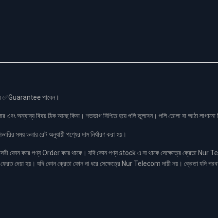
স এর ✅Guarantee পাবেন।
লার এবং অন্যান্য বিষয় ঠিক আছে কিনা। শতভাগ নিশ্চিত হয়ে পলি তুলবেন। পলি তোলা বা আঠা লাগা
রির সময় ডলার রেট অনুযায়ী পণ্যের দাম নির্ধারণ করা হয়।
ফোন করে পণ্য Order করে থাকে। যদি কোন পণ্য stock এ না থাকে সেক্ষেত্রে ক্রেতা Nur Tel
াকা ফেরত দেয়া হয়। যদি কোন ক্রেতা ফোন না ধরে সেক্ষেত্রে Nur Telecom দায়ী নয়। ক্রেতা যদি পরব