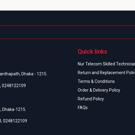
অর
Quick links
Nur Telecom Skilled Technician
Return and Replacement Poli
anthapath, Dhaka - 1215.
Terms & Conditions
,
0248122109
Order & Delivery Policy
Refund Policy
FAQs
h, Dhaka-1215.
3
,
0248122109