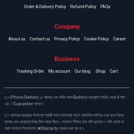
Order & Delivery Policy
Refund Policy
FAQs
Company
About us
Contact us
Privacy Policy
Cookie Policy
Career
Business
Tracking Order
My account
Our blog
Shop
Cart
👉 iPhone Battery ১৮ মাসের এবং বাকি সকল Battery ক্রয়কৃত তারিখ থেকে 4 মাস
এর ✅Guarantee পাবেন।
👉 আপনার ক্রয়কৃত ডিসপ্লে স্থায়ী ভাবে লাগানোর আগে মোবাইলে লাগিয়ে চেক করে নিবেন
কালার এবং অন্যান্য বিষয় ঠিক আছে কিনা। শতভাগ নিশ্চিত হয়ে পলি তুলবেন। পলি তোলা বা
আঠা লাগানো ডিসপ্লেতে ❌Warranty প্রদান করা হয় না।