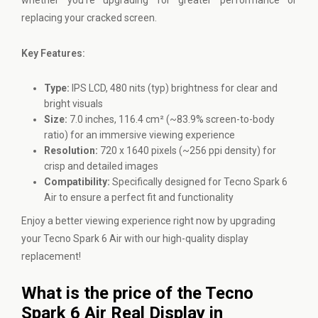
whether you're upgrading for greater performance or
replacing your cracked screen.
Key Features:
Type:
IPS LCD, 480 nits (typ) brightness for clear and
bright visuals
Size:
7.0 inches, 116.4 cm² (~83.9% screen-to-body
ratio) for an immersive viewing experience
Resolution:
720 x 1640 pixels (~256 ppi density) for
crisp and detailed images
Compatibility:
Specifically designed for Tecno Spark 6
Air to ensure a perfect fit and functionality
Enjoy a better viewing experience right now by upgrading
your Tecno Spark 6 Air with our high-quality display
replacement!
What is the price of the Tecno
Spark 6 Air Real Display in