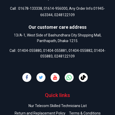
Call :
01678-133338
,
01614-956000
, Any Order Info:
01945-
663344
,
0248122109
Our customer care address
13/A-1, West Side of Bashundhara City Shopping Mall,
Panthapath, Dhaka-1215.
Call :
01404-055880
,
01404-055881
,
01404-055882
,
01404-
055883
,
0248122109
Quick links
Nur Telecom Skilled Technicians List
Return and Replacement Policy
Terms & Conditions