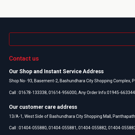
Contact us
Our Shop and Instant Service Address
Shop No- 93, Basement-2, Bashundhara City Shopping Complex, P
Call :
01678-133338
,
01614-956000
, Any Order Info:
01945-663344
Our customer care address
13/A-1, West Side of Bashundhara City Shopping Mall, Panthapat
Call :
01404-055880
,
01404-055881
,
01404-055882
,
01404-05588