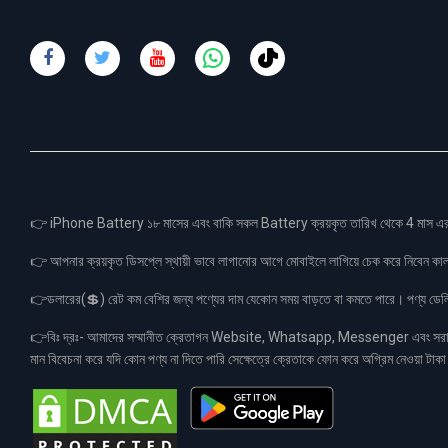
👉 iPhone Battery ১৮ মাসের এবং বাকি সকল Battery ক্রয়কৃত তারিখ থেকে 4 মা
👉 আপনার ক্রয়কৃত ডিসপ্লে স্থায়ী ভাবে লাগানোর আগে মোবাইলে লাগিয়ে চেক করে নিবেন কা
👉ডলারের(💲) রেট কম বেশির জন্য পণ্যের দাম যেকোন সময় বাড়তে বা কমতে পারে। পণ্য ডেলিভা
👉বিঃ দ্রঃ- আমাদের সম্মানীত ক্রেতাগন Website, Whatsapp, Messenger এবং সরাসরী 
মান বিবেচনা করে যদি কোন পণ্য না দিতে পারি সেক্ষেত্রে ক্রেতাকে ফোন করে অগ্রিম নেওয়া ট