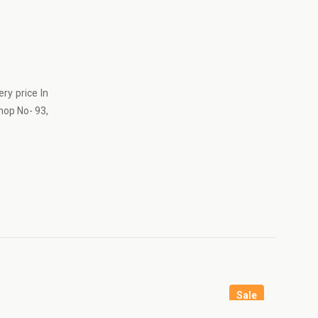
ry price In
hop No- 93,
Sale