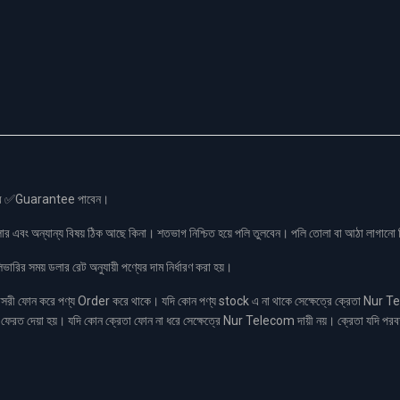
স এর ✅Guarantee পাবেন।
লার এবং অন্যান্য বিষয় ঠিক আছে কিনা। শতভাগ নিশ্চিত হয়ে পলি তুলবেন। পলি তোলা বা আঠা লাগা
রির সময় ডলার রেট অনুযায়ী পণ্যের দাম নির্ধারণ করা হয়।
ফোন করে পণ্য Order করে থাকে। যদি কোন পণ্য stock এ না থাকে সেক্ষেত্রে ক্রেতা Nur Tel
াকা ফেরত দেয়া হয়। যদি কোন ক্রেতা ফোন না ধরে সেক্ষেত্রে Nur Telecom দায়ী নয়। ক্রেতা যদি পরব