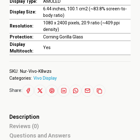
Display Type:
AMOLED
6.44 inches, 100.1 cm2 (~83.8% screen-to-
Display Size:
body ratio)
1080 x 2400 pixels, 20:9 ratio (~409 ppi
Resolution:
density)
Protection:
Corning Gorilla Glass
Display
Yes
Multitouch:
SKU:
Nur-Vivo-K8wzs
Categories:
Vivo Display
Share:
Description
Reviews (0)
Questions and Answers