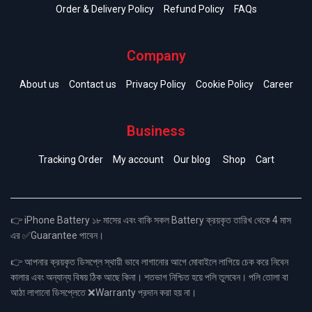
Order & Delivery Policy
Refund Policy
FAQs
Company
About us
Contact us
Privacy Policy
Cookie Policy
Career
Business
Tracking Order
My account
Our blog
Shop
Cart
👉 iPhone Battery ১৮ মাসের এবং বাকি সকল Battery ক্রয়কৃত তারিখ থেকে 4 মাস
এর ✅Guarantee পাবেন।
👉 আপনার ক্রয়কৃত ডিসপ্লে স্থায়ী ভাবে লাগানোর আগে মোবাইলে লাগিয়ে চেক করে নিবেন
কালার এবং অন্যান্য বিষয় ঠিক আছে কিনা। শতভাগ নিশ্চিত হয়ে পলি তুলবেন। পলি তোলা বা
আঠা লাগানো ডিসপ্লেতে ❌Warranty প্রদান করা হয় না।