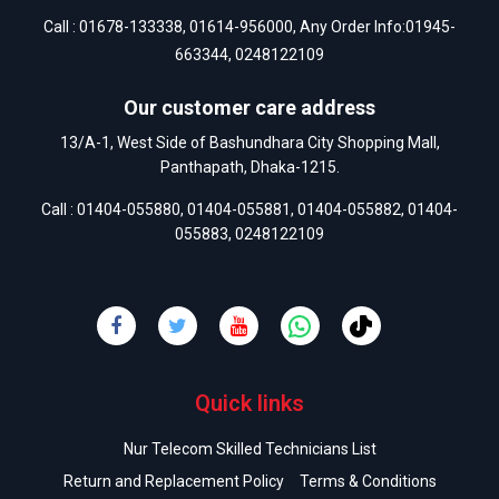
Call :
01678-133338
,
01614-956000
, Any Order Info:
01945-
663344
,
0248122109
Our customer care address
13/A-1, West Side of Bashundhara City Shopping Mall,
Panthapath, Dhaka-1215.
Call :
01404-055880
,
01404-055881
,
01404-055882
,
01404-
055883
,
0248122109
Quick links
Nur Telecom Skilled Technicians List
Return and Replacement Policy
Terms & Conditions