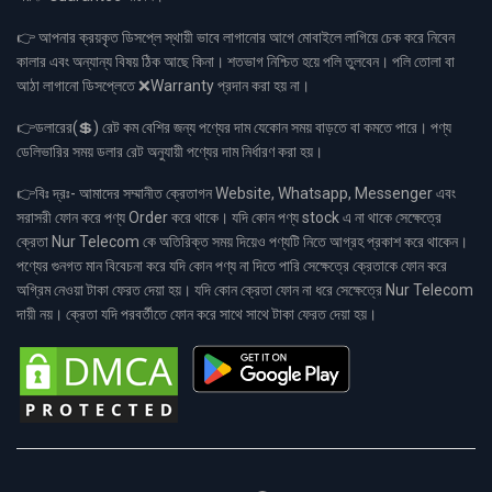
👉 আপনার ক্রয়কৃত ডিসপ্লে স্থায়ী ভাবে লাগানোর আগে মোবাইলে লাগিয়ে চেক করে নিবেন
কালার এবং অন্যান্য বিষয় ঠিক আছে কিনা। শতভাগ নিশ্চিত হয়ে পলি তুলবেন। পলি তোলা বা
আঠা লাগানো ডিসপ্লেতে ❌Warranty প্রদান করা হয় না।
👉ডলারের(💲) রেট কম বেশির জন্য পণ্যের দাম যেকোন সময় বাড়তে বা কমতে পারে। পণ্য
ডেলিভারির সময় ডলার রেট অনুযায়ী পণ্যের দাম নির্ধারণ করা হয়।
👉বিঃ দ্রঃ- আমাদের সম্মানীত ক্রেতাগন Website, Whatsapp, Messenger এবং
সরাসরী ফোন করে পণ্য Order করে থাকে। যদি কোন পণ্য stock এ না থাকে সেক্ষেত্রে
ক্রেতা Nur Telecom কে অতিরিক্ত সময় দিয়েও পণ্যটি নিতে আগ্রহ প্রকাশ করে থাকেন।
পণ্যের গুনগত মান বিবেচনা করে যদি কোন পণ্য না দিতে পারি সেক্ষেত্রে ক্রেতাকে ফোন করে
অগ্রিম নেওয়া টাকা ফেরত দেয়া হয়। যদি কোন ক্রেতা ফোন না ধরে সেক্ষেত্রে Nur Telecom
দায়ী নয়। ক্রেতা যদি পরবর্তীতে ফোন করে সাথে সাথে টাকা ফেরত দেয়া হয়।