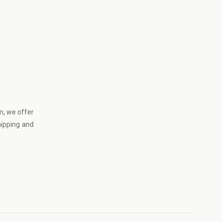
m
, we offer
hipping and