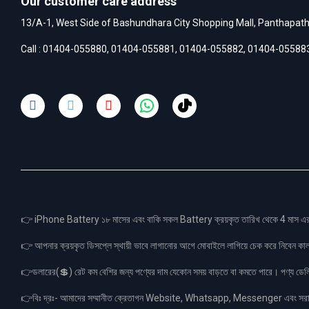
Our customer care address
13/A-1, West Side of Bashundhara City Shopping Mall, Panthapat
Call :
01404-055880
,
01404-055881
,
01404-055882
,
01404-05588
👉 iPhone Battery ১৮ মাসের এবং বাকি সকল Battery ক্রয়কৃত তারিখ থেকে 4 মা
👉 আপনার ক্রয়কৃত ডিসপ্লে স্থায়ী ভাবে লাগানোর আগে মোবাইলে লাগিয়ে চেক করে নিবেন কা
👉ডলারের(💲) রেট কম বেশির জন্য পণ্যের দাম যেকোন সময় বাড়তে বা কমতে পারে। পণ্য ডেলিভা
👉বিঃ দ্রঃ- আমাদের সম্মানীত ক্রেতাগন Website, Whatsapp, Messenger এবং সরাসরী 