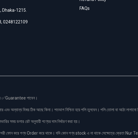
FAQs
h, Dhaka-1215.
3
,
0248122109
স এর ✅Guarantee পাবেন।
লার এবং অন্যান্য বিষয় ঠিক আছে কিনা। শতভাগ নিশ্চিত হয়ে পলি তুলবেন। পলি তোলা বা আঠা লাগা
রির সময় ডলার রেট অনুযায়ী পণ্যের দাম নির্ধারণ করা হয়।
ফোন করে পণ্য Order করে থাকে। যদি কোন পণ্য stock এ না থাকে সেক্ষেত্রে ক্রেতা Nur Tel