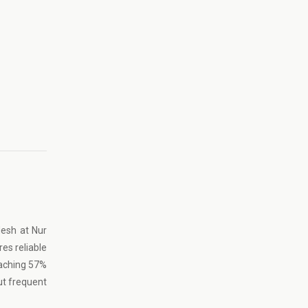
desh at Nur
es reliable
eaching 57%
ut frequent