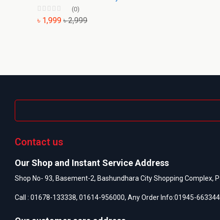
(0)
৳ 1,999
৳ 2,999
Contact us
Our Shop and Instant Service Address
Shop No- 93, Basement-2, Bashundhara City Shopping Complex, P
Call :
01678-133338
,
01614-956000
, Any Order Info:
01945-663344