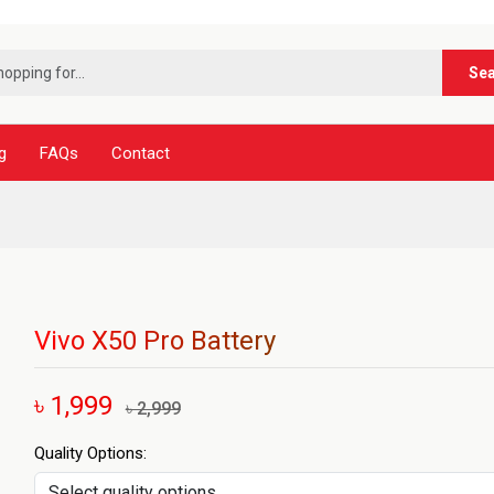
***নূর 
Se
g
FAQs
Contact
Vivo X50 Pro Battery
৳ 1,999
৳ 2,999
Quality Options: