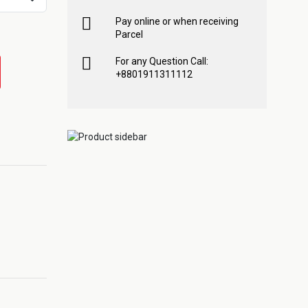
Pay online or when receiving
Parcel
For any Question Call:
+8801911311112