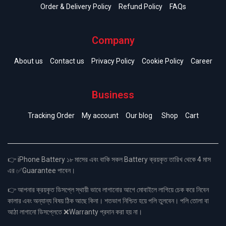
Order & Delivery Policy
Refund Policy
FAQs
Company
About us
Contact us
Privacy Policy
Cookie Policy
Career
Business
Tracking Order
My account
Our blog
Shop
Cart
👉 iPhone Battery ১৮ মাসের এবং বাকি সকল Battery ক্রয়কৃত তারিখ থেকে 4 মাস
এর ✅Guarantee পাবেন।
👉 আপনার ক্রয়কৃত ডিসপ্লে স্থায়ী ভাবে লাগানোর আগে মোবাইলে লাগিয়ে চেক করে নিবেন
কালার এবং অন্যান্য বিষয় ঠিক আছে কিনা। শতভাগ নিশ্চিত হয়ে পলি তুলবেন। পলি তোলা বা
আঠা লাগানো ডিসপ্লেতে ❌Warranty প্রদান করা হয় না।