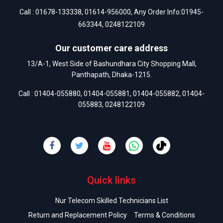
Call :
01678-133338
,
01614-956000
, Any Order Info:
01945-
663344
,
0248122109
Our customer care address
13/A-1, West Side of Bashundhara City Shopping Mall,
Panthapath, Dhaka-1215.
Call :
01404-055880
,
01404-055881
,
01404-055882
,
01404-
055883
,
0248122109
Quick links
Nur Telecom Skilled Technicians List
Return and Replacement Policy
Terms & Conditions