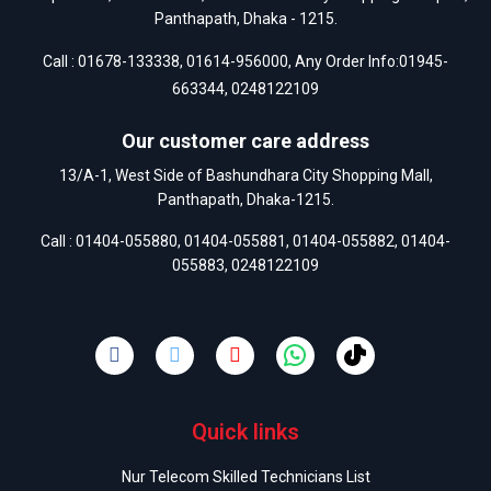
Panthapath, Dhaka - 1215.
Call :
01678-133338
,
01614-956000
, Any Order Info:
01945-
663344
,
0248122109
Our customer care address
13/A-1, West Side of Bashundhara City Shopping Mall,
Panthapath, Dhaka-1215.
Call :
01404-055880
,
01404-055881
,
01404-055882
,
01404-
055883
,
0248122109
Quick links
Nur Telecom Skilled Technicians List