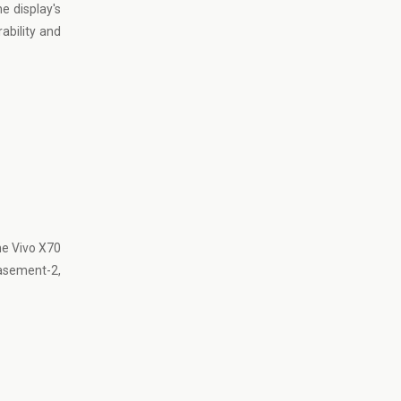
e display's
ability and
he Vivo X70
Basement-2,