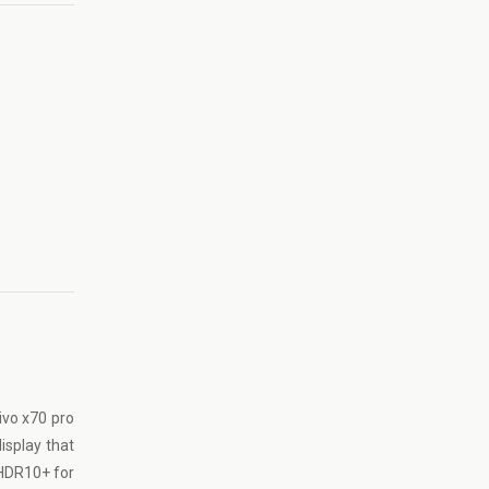
ivo x70 pro
isplay that
 HDR10+ for