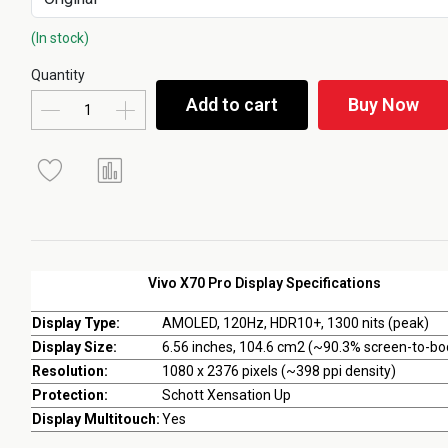
(In stock)
Quantity
Add to cart
Buy Now
Vivo X70 Pro Display Specifications
Display Type:
AMOLED, 120Hz, HDR10+, 1300 nits (peak)
Display Size:
6.56 inches, 104.6 cm2 (~90.3% screen-to-bod
Resolution:
1080 x 2376 pixels (~398 ppi density)
Protection:
Schott Xensation Up
Display Multitouch:
Yes