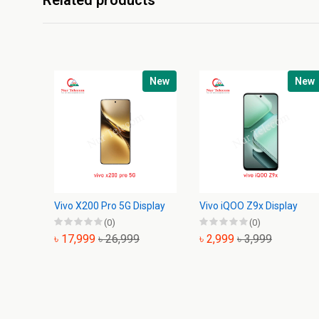
Related products
New
New
Vivo X200 Pro 5G Display
Vivo iQOO Z9x Display
(0)
(0)
৳ 17,999
৳ 26,999
৳ 2,999
৳ 3,999