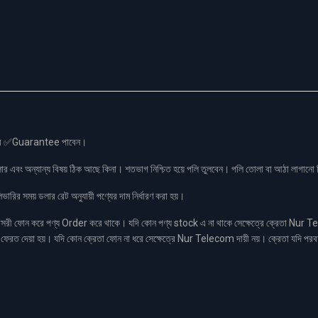
স এর ✅Guarantee পাবেন।
লার এবং অন্যান্য বিষয় ঠিক আছে কিনা। শতভাগ নিশ্চিত হয়ে পলি তুলবেন। পলি তোলা বা আঠা লাগা
রির সময় ডলার রেট অনুযায়ী পণ্যের দাম নির্ধারণ করা হয়।
ফোন করে পণ্য Order করে থাকে। যদি কোন পণ্য stock এ না থাকে সেক্ষেত্রে ক্রেতা Nur Tel
াকা ফেরত দেয়া হয়। যদি কোন ক্রেতা ফোন না ধরে সেক্ষেত্রে Nur Telecom দায়ী নয়। ক্রেতা যদি পরব