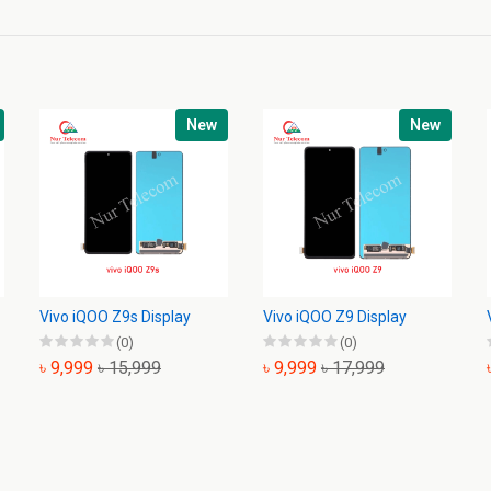
New
New
Vivo iQOO Z9s Display
Vivo iQOO Z9 Display
(0)
(0)
৳ 9,999
৳ 15,999
৳ 9,999
৳ 17,999