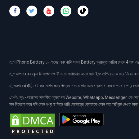
👉 iPhone Battery ১৮ মাসের এবং বাকি সকল Battery ক্রয়কৃত তারিখ থেকে 4 মা
👉 আপনার ক্রয়কৃত ডিসপ্লে স্থায়ী ভাবে লাগানোর আগে মোবাইলে লাগিয়ে চেক করে নিবেন কা
👉ডলারের(💲) রেট কম বেশির জন্য পণ্যের দাম যেকোন সময় বাড়তে বা কমতে পারে। পণ্য ডেলিভা
👉বিঃ দ্রঃ- আমাদের সম্মানীত ক্রেতাগন Website, Whatsapp, Messenger এবং সরাসরী 
মান বিবেচনা করে যদি কোন পণ্য না দিতে পারি সেক্ষেত্রে ক্রেতাকে ফোন করে অগ্রিম নেওয়া ট