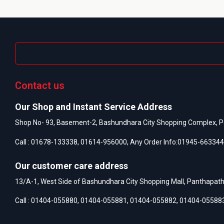
Contact us
Our Shop and Instant Service Address
Shop No- 93, Basement-2, Bashundhara City Shopping Complex, P
Call :
01678-133338
,
01614-956000
, Any Order Info:
01945-663344
Our customer care address
13/A-1, West Side of Bashundhara City Shopping Mall, Panthapat
Call :
01404-055880
,
01404-055881
,
01404-055882
,
01404-05588