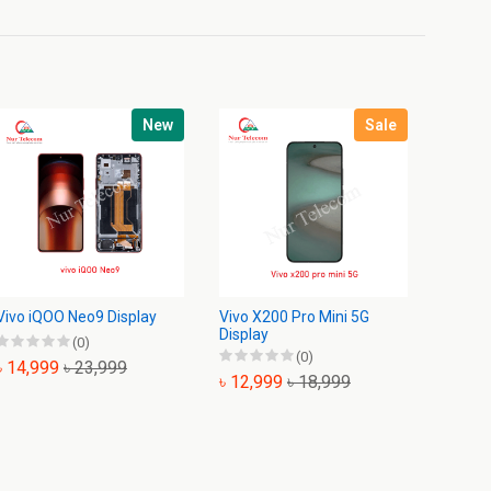
New
Sale
Vivo iQOO Neo9 Display
Vivo X200 Pro Mini 5G
Vivo X
Display
Displa
(0)
(0)
৳ 14,999
৳ 23,999
৳ 12,999
৳ 18,999
৳ 11,