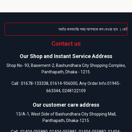
অর্ডার কনফার্মের সময় আপনাকে কল দেওয়া হবে । ডেলিভারি
Contact us
Our Shop and Instant Service Address
Shop No- 93, Basement-2, Bashundhara City Shopping Complex,
Panthapath, Dhaka - 1215.
Call :
01678-133338
,
01614-956000
, Any Order Info:
01945-
663344
,
0248122109
Our customer care address
13/A-1, West Side of Bashundhara City Shopping Mall,
Panthapath, Dhaka-1215.
Call :
01404-055880
,
01404-055881
,
01404-055882
,
01404-