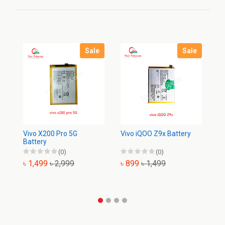
Sale
Sale
Vivo X200 Pro 5G
Vivo iQOO Z9x Battery
Vi
Battery
(0)
(0)
৳ 1,499
৳ 2,999
৳ 899
৳ 1,499
৳