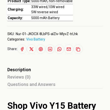
Product Type:
5000 mAh, non-removable
33W wired,10W wired
Charging:
5W reverse wired
Capacity:
5000 mAh Battery
SKU:
Nur-01-JKOCX-8LbPS-aIZiv-WlyvZ-trLhk
Categories:
Vivo Battery
Share:
Description
Reviews (0)
Questions and Answers
Shop Vivo Y15 Battery