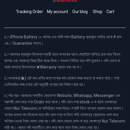
Tracking Order
My account
Our blog
Shop
Cart
👉 iPhone Battery ১৮ মাসের এবং বাকি সকল Battery ক্রয়কৃত তারিখ থেকে 4 মাস
এর ✅Guarantee পাবেন।
👉 আপনার ক্রয়কৃত ডিসপ্লে স্থায়ী ভাবে লাগানোর আগে মোবাইলে লাগিয়ে চেক করে নিবেন
কালার এবং অন্যান্য বিষয় ঠিক আছে কিনা। শতভাগ নিশ্চিত হয়ে পলি তুলবেন। পলি তোলা বা
আঠা লাগানো ডিসপ্লেতে ❌Warranty প্রদান করা হয় না।
👉ডলারের(💲) রেট কম বেশির জন্য পণ্যের দাম যেকোন সময় বাড়তে বা কমতে পারে। পণ্য
ডেলিভারির সময় ডলার রেট অনুযায়ী পণ্যের দাম নির্ধারণ করা হয়।
👉বিঃ দ্রঃ- আমাদের সম্মানীত ক্রেতাগন Website, Whatsapp, Messenger এবং
সরাসরী ফোন করে পণ্য Order করে থাকে। যদি কোন পণ্য stock এ না থাকে সেক্ষেত্রে
ক্রেতা Nur Telecom কে অতিরিক্ত সময় দিয়েও পণ্যটি নিতে আগ্রহ প্রকাশ করে থাকেন।
পণ্যের গুনগত মান বিবেচনা করে যদি কোন পণ্য না দিতে পারি সেক্ষেত্রে ক্রেতাকে ফোন করে
অগ্রিম নেওয়া টাকা ফেরত দেয়া হয়। যদি কোন ক্রেতা ফোন না ধরে সেক্ষেত্রে Nur Telecom
দায়ী নয়। ক্রেতা যদি পরবর্তীতে ফোন করে সাথে সাথে টাকা ফেরত দেয়া হয়।