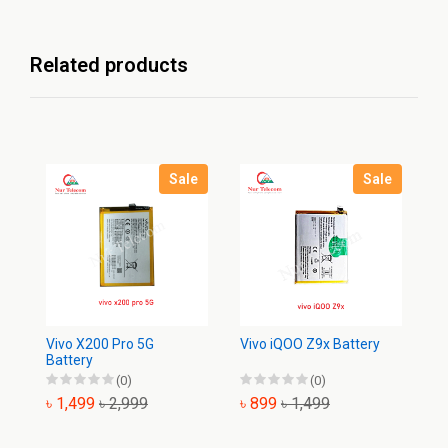
Related products
Sale
Sale
Vivo X200 Pro 5G
Vivo iQOO Z9x Battery
Vi
Battery
(0)
(0)
৳ 1,499
৳ 2,999
৳ 899
৳ 1,499
৳