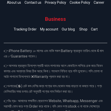
About us
Contact us
Privacy Policy
Cookie Policy
Career
Business
Tracking Order
My account
Our blog
Shop
Cart
👉 iPhone Battery ১৮ মাসের এবং বাকি সকল Battery ক্রয়কৃত তারিখ থেকে 4 মাস
এর ✅Guarantee পাবেন।
👉 আপনার ক্রয়কৃত ডিসপ্লে স্থায়ী ভাবে লাগানোর আগে মোবাইলে লাগিয়ে চেক করে নিবেন
কালার এবং অন্যান্য বিষয় ঠিক আছে কিনা। শতভাগ নিশ্চিত হয়ে পলি তুলবেন। পলি তোলা বা
আঠা লাগানো ডিসপ্লেতে ❌Warranty প্রদান করা হয় না।
👉ডলারের(💲) রেট কম বেশির জন্য পণ্যের দাম যেকোন সময় বাড়তে বা কমতে পারে। পণ্য
ডেলিভারির সময় ডলার রেট অনুযায়ী পণ্যের দাম নির্ধারণ করা হয়।
👉বিঃ দ্রঃ- আমাদের সম্মানীত ক্রেতাগন Website, Whatsapp, Messenger এবং
সরাসরী ফোন করে পণ্য Order করে থাকে। যদি কোন পণ্য stock এ না থাকে সেক্ষেত্রে