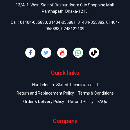
13/A-1, West Side of Bashundhara City Shopping Mall,
Panthapath, Dhaka-1215.
Call :
01404-055880
,
01404-055881
,
01404-055882
,
01404-
055883
,
0248122109
Quick links
Nur Telecom Skilled Technicians List
Return and Replacement Policy
Terms & Conditions
Order & Delivery Policy
Refund Policy
FAQs
Company