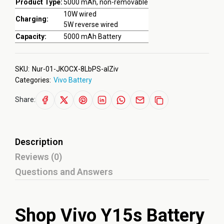
Product Type:
5000 mAh, non-removable
10W wired
Charging:
5W reverse wired
Capacity:
5000 mAh Battery
SKU:
Nur-01-JKOCX-8LbPS-aIZiv
Categories:
Vivo Battery
Share:
Description
Reviews (0)
Questions and Answers
Shop Vivo Y15s Battery