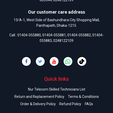
663344
,
0248122109
Our customer care address
13/A-1, West Side of Bashundhara City Shopping Mall,
Panthapath, Dhaka-1215.
Call :
01404-055880
,
01404-055881
,
01404-055882
,
01404-
055883
,
0248122109
Quick links
Nur Telecom Skilled Technicians List
Return and Replacement Policy
Terms & Conditions
Order & Delivery Policy
Refund Policy
FAQs