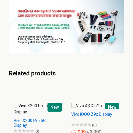
Related products
New
New
Vivo iQOO Z9x Display
Vi
Vivo X200 Pro 5G
Display
(0)
(0)
৳ 2,999
৳ 3,999
৳