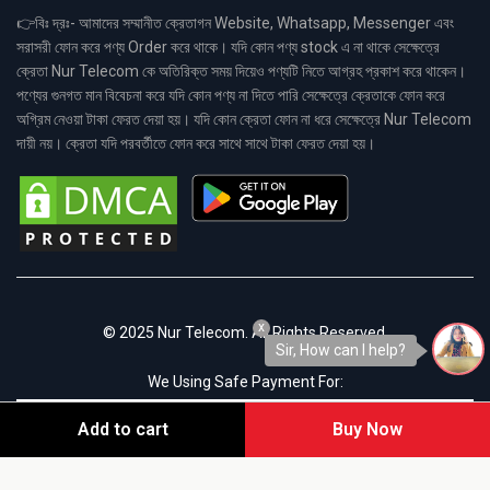
👉বিঃ দ্রঃ- আমাদের সম্মানীত ক্রেতাগন Website, Whatsapp, Messenger এবং
সরাসরী ফোন করে পণ্য Order করে থাকে। যদি কোন পণ্য stock এ না থাকে সেক্ষেত্রে
ক্রেতা Nur Telecom কে অতিরিক্ত সময় দিয়েও পণ্যটি নিতে আগ্রহ প্রকাশ করে থাকেন।
পণ্যের গুনগত মান বিবেচনা করে যদি কোন পণ্য না দিতে পারি সেক্ষেত্রে ক্রেতাকে ফোন করে
অগ্রিম নেওয়া টাকা ফেরত দেয়া হয়। যদি কোন ক্রেতা ফোন না ধরে সেক্ষেত্রে Nur Telecom
দায়ী নয়। ক্রেতা যদি পরবর্তীতে ফোন করে সাথে সাথে টাকা ফেরত দেয়া হয়।
x
© 2025 Nur Telecom. All Rights Reserved.
Sir, How can I help?
We Using Safe Payment For:
Add to cart
Buy Now