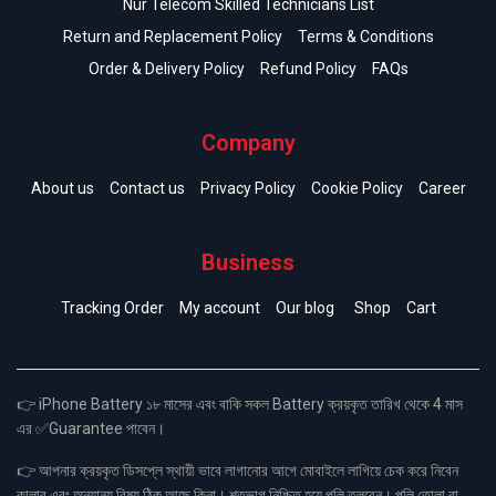
Nur Telecom Skilled Technicians List
Return and Replacement Policy
Terms & Conditions
Order & Delivery Policy
Refund Policy
FAQs
Company
About us
Contact us
Privacy Policy
Cookie Policy
Career
Business
Tracking Order
My account
Our blog
Shop
Cart
👉 iPhone Battery ১৮ মাসের এবং বাকি সকল Battery ক্রয়কৃত তারিখ থেকে 4 মাস
এর ✅Guarantee পাবেন।
👉 আপনার ক্রয়কৃত ডিসপ্লে স্থায়ী ভাবে লাগানোর আগে মোবাইলে লাগিয়ে চেক করে নিবেন
কালার এবং অন্যান্য বিষয় ঠিক আছে কিনা। শতভাগ নিশ্চিত হয়ে পলি তুলবেন। পলি তোলা বা