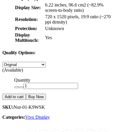
6.22 inches, 96.6 cm2 (~82.9%
Display Size:
screen-to-body ratio)
720 x 1520 pixels, 19:9 ratio (~270
Resolution:
ppi density)
Protection:
Unknown
Display
Yes
Multitouch:
Quality Options:
(Available)
Quantity
Add to cart
Buy Now
SKU:
Nur-01-K9WSK
Categories:
Vivo Display