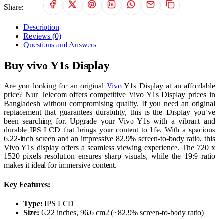
Share:
Description
Reviews (0)
Questions and Answers
Buy vivo Y1s Display
Are you looking for an original
Vivo
Y1s Display at an affordable
price? Nur Telecom offers competitive Vivo Y1s Display prices in
Bangladesh without compromising quality. If you need an original
replacement that guarantees durability, this is the Display you’ve
been searching for. Upgrade your Vivo Y1s with a vibrant and
durable IPS LCD that brings your content to life. With a spacious
6.22-inch screen and an impressive 82.9% screen-to-body ratio, this
Vivo Y1s display offers a seamless viewing experience. The 720 x
1520 pixels resolution ensures sharp visuals, while the 19:9 ratio
makes it ideal for immersive content.
Key Features:
Type:
IPS LCD
Size:
6.22 inches, 96.6 cm2 (~82.9% screen-to-body ratio)