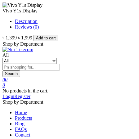
Vivo Y1s Display
Description
Reviews (0)
৳ 1,399
৳ 1,999
Add to cart
Shop by Department
All
Search
0
0
0
No products in the cart.
Login
Register
Shop by Department
Home
Products
Blog
FAQs
Contact