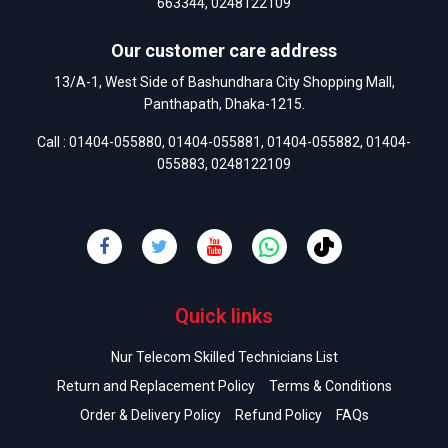
663344
,
0248122109
Our customer care address
13/A-1, West Side of Bashundhara City Shopping Mall,
Panthapath, Dhaka-1215.
Call :
01404-055880
,
01404-055881
,
01404-055882
,
01404-
055883
,
0248122109
Quick links
Nur Telecom Skilled Technicians List
Return and Replacement Policy
Terms & Conditions
Order & Delivery Policy
Refund Policy
FAQs