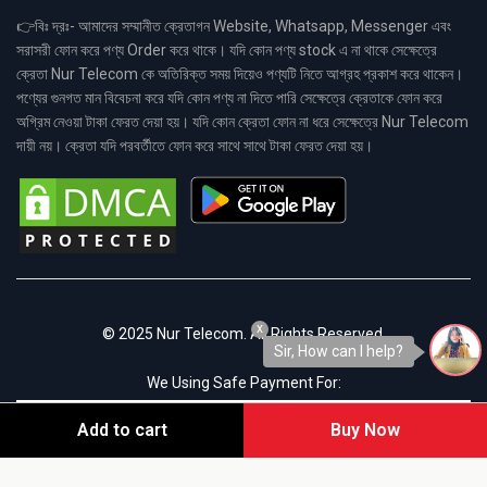
👉বিঃ দ্রঃ- আমাদের সম্মানীত ক্রেতাগন Website, Whatsapp, Messenger এবং
সরাসরী ফোন করে পণ্য Order করে থাকে। যদি কোন পণ্য stock এ না থাকে সেক্ষেত্রে
ক্রেতা Nur Telecom কে অতিরিক্ত সময় দিয়েও পণ্যটি নিতে আগ্রহ প্রকাশ করে থাকেন।
পণ্যের গুনগত মান বিবেচনা করে যদি কোন পণ্য না দিতে পারি সেক্ষেত্রে ক্রেতাকে ফোন করে
অগ্রিম নেওয়া টাকা ফেরত দেয়া হয়। যদি কোন ক্রেতা ফোন না ধরে সেক্ষেত্রে Nur Telecom
দায়ী নয়। ক্রেতা যদি পরবর্তীতে ফোন করে সাথে সাথে টাকা ফেরত দেয়া হয়।
x
© 2025 Nur Telecom. All Rights Reserved.
Sir, How can I help?
We Using Safe Payment For:
Add to cart
Buy Now