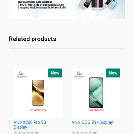
Related products
New
New
Vivo X200 Pro 5G
Vivo iQOO Z9x Display
Vi
Display
(0)
(0)