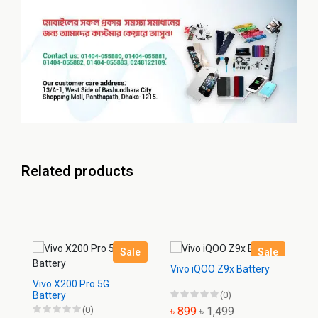
Related products
Sale
Sale
Vivo iQOO Z9x Battery
Vi
Vivo X200 Pro 5G
Battery
(0)
(0)
৳ 899
৳ 1,499
৳