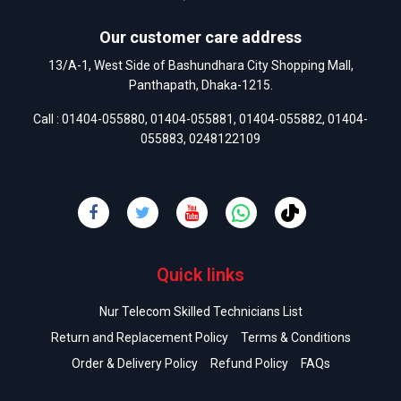
Our customer care address
13/A-1, West Side of Bashundhara City Shopping Mall,
Panthapath, Dhaka-1215.
Call :
01404-055880
,
01404-055881
,
01404-055882
,
01404-
055883
,
0248122109
Quick links
Nur Telecom Skilled Technicians List
Return and Replacement Policy
Terms & Conditions
Order & Delivery Policy
Refund Policy
FAQs