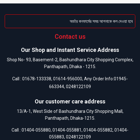
অর্ডার কনফার্মের সময় আপনাকে কল দেওয়া হবে । ডেল
Contact us
Our Shop and Instant Service Address
Shop No- 93, Basement-2, Bashundhara City Shopping Complex,
Panthapath, Dhaka - 1215.
Call :
01678-133338
,
01614-956000
, Any Order Info:
01945-
663344
,
0248122109
Our customer care address
13/A-1, West Side of Bashundhara City Shopping Mall,
Panthapath, Dhaka-1215.
Call :
01404-055880
,
01404-055881
,
01404-055882
,
01404-
055883
,
0248122109