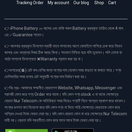
Tracking Order
My account
Our blog
Shop
Cart
👉 iPhone Battery ১৮ মাসের এবং বাকি সকল Battery ক্রয়কৃত তারিখ থেকে 4 মাস
এর ✅Guarantee পাবেন।
👉 আপনার ক্রয়কৃত ডিসপ্লে স্থায়ী ভাবে লাগানোর আগে মোবাইলে লাগিয়ে চেক করে নিবেন
কালার এবং অন্যান্য বিষয় ঠিক আছে কিনা। শতভাগ নিশ্চিত হয়ে পলি তুলবেন। পলি তোলা বা
আঠা লাগানো ডিসপ্লেতে ❌Warranty প্রদান করা হয় না।
👉ডলারের(💲) রেট কম বেশির জন্য পণ্যের দাম যেকোন সময় বাড়তে বা কমতে পারে। পণ্য
ডেলিভারির সময় ডলার রেট অনুযায়ী পণ্যের দাম নির্ধারণ করা হয়।
👉বিঃ দ্রঃ- আমাদের সম্মানীত ক্রেতাগন Website, Whatsapp, Messenger এবং
সরাসরী ফোন করে পণ্য Order করে থাকে। যদি কোন পণ্য stock এ না থাকে সেক্ষেত্রে
ক্রেতা Nur Telecom কে অতিরিক্ত সময় দিয়েও পণ্যটি নিতে আগ্রহ প্রকাশ করে থাকেন।
পণ্যের গুনগত মান বিবেচনা করে যদি কোন পণ্য না দিতে পারি সেক্ষেত্রে ক্রেতাকে ফোন করে
অগ্রিম নেওয়া টাকা ফেরত দেয়া হয়। যদি কোন ক্রেতা ফোন না ধরে সেক্ষেত্রে Nur Telecom
দায়ী নয়। ক্রেতা যদি পরবর্তীতে ফোন করে সাথে সাথে টাকা ফেরত দেয়া হয়।