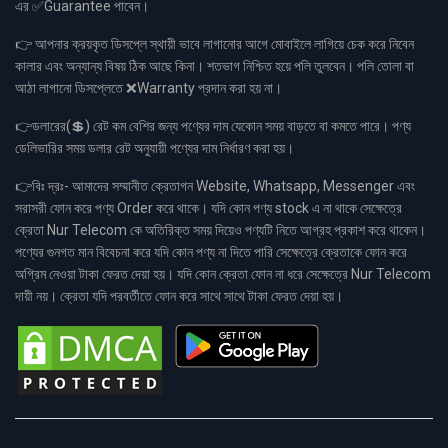
এর ✅Guarantee পাবেন।
👉 আপনার ক্রয়কৃত ডিসপ্লে স্থায়ী ভাবে লাগানোর আগে মোবাইলে লাগিয়ে চেক করে নিবেন
কালার এবং অন্যান্য বিষয় ঠিক আছে কিনা। শতভাগ নিশ্চিত হয়ে পলি তুলবেন। পলি তোলা বা
আঠা লাগানো ডিসপ্লেতে ❌Warranty প্রদান করা হয় না।
👉ডলারের(💲) রেট কম বেশির জন্য পণ্যের দাম যেকোন সময় বাড়তে বা কমতে পারে। পণ্য
ডেলিভারির সময় ডলার রেট অনুযায়ী পণ্যের দাম নির্ধারণ করা হয়।
👉বিঃ দ্রঃ- আমাদের সম্মানীত ক্রেতাগন Website, Whatsapp, Messenger এবং
সরাসরী ফোন করে পণ্য Order করে থাকে। যদি কোন পণ্য stock এ না থাকে সেক্ষেত্রে
ক্রেতা Nur Telecom কে অতিরিক্ত সময় দিয়েও পণ্যটি নিতে আগ্রহ প্রকাশ করে থাকেন।
পণ্যের গুনগত মান বিবেচনা করে যদি কোন পণ্য না দিতে পারি সেক্ষেত্রে ক্রেতাকে ফোন করে
অগ্রিম নেওয়া টাকা ফেরত দেয়া হয়। যদি কোন ক্রেতা ফোন না ধরে সেক্ষেত্রে Nur Telecom
দায়ী নয়। ক্রেতা যদি পরবর্তীতে ফোন করে সাথে সাথে টাকা ফেরত দেয়া হয়।