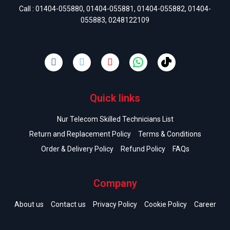
Call :
01404-055880
,
01404-055881
,
01404-055882
,
01404-
055883
,
0248122109
Quick links
Nur Telecom Skilled Technicians List
Return and Replacement Policy
Terms & Conditions
Order & Delivery Policy
Refund Policy
FAQs
Company
About us
Contact us
Privacy Policy
Cookie Policy
Career