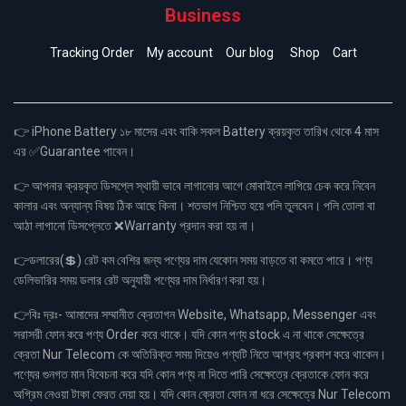
Business
Tracking Order
My account
Our blog
Shop
Cart
👉 iPhone Battery ১৮ মাসের এবং বাকি সকল Battery ক্রয়কৃত তারিখ থেকে 4 মাস
এর ✅Guarantee পাবেন।
👉 আপনার ক্রয়কৃত ডিসপ্লে স্থায়ী ভাবে লাগানোর আগে মোবাইলে লাগিয়ে চেক করে নিবেন
কালার এবং অন্যান্য বিষয় ঠিক আছে কিনা। শতভাগ নিশ্চিত হয়ে পলি তুলবেন। পলি তোলা বা
আঠা লাগানো ডিসপ্লেতে ❌Warranty প্রদান করা হয় না।
👉ডলারের(💲) রেট কম বেশির জন্য পণ্যের দাম যেকোন সময় বাড়তে বা কমতে পারে। পণ্য
ডেলিভারির সময় ডলার রেট অনুযায়ী পণ্যের দাম নির্ধারণ করা হয়।
👉বিঃ দ্রঃ- আমাদের সম্মানীত ক্রেতাগন Website, Whatsapp, Messenger এবং
সরাসরী ফোন করে পণ্য Order করে থাকে। যদি কোন পণ্য stock এ না থাকে সেক্ষেত্রে
ক্রেতা Nur Telecom কে অতিরিক্ত সময় দিয়েও পণ্যটি নিতে আগ্রহ প্রকাশ করে থাকেন।
পণ্যের গুনগত মান বিবেচনা করে যদি কোন পণ্য না দিতে পারি সেক্ষেত্রে ক্রেতাকে ফোন করে
অগ্রিম নেওয়া টাকা ফেরত দেয়া হয়। যদি কোন ক্রেতা ফোন না ধরে সেক্ষেত্রে Nur Telecom