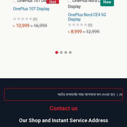
Hot
New
OnePlus 10T Display
On
OnePlus Nord CE4 5G
(0)
Display
৳ 10,999
৳ 16,999
(0)
৳
৳ 8,999
৳ 12,999
অর্ডার কনফার্মের সময় আপনাকে কল দেওয়া হবে । ডেলিভার
Contact us
Our Shop and Instant Service Address