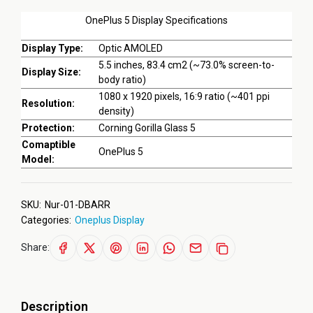
OnePlus 5 Display Specifications
Display Type:
Optic AMOLED
5.5 inches, 83.4 cm2 (~73.0% screen-to-
Display Size:
body ratio)
1080 x 1920 pixels, 16:9 ratio (~401 ppi
Resolution:
density)
Protection:
Corning Gorilla Glass 5
Comaptible
OnePlus 5
Model:
SKU:
Nur-01-DBARR
Categories:
Oneplus Display
Share:
Description