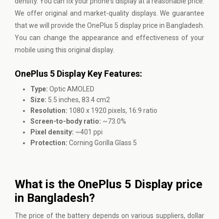
density. You can fix your phone's display at a reasonable price.
We offer original and market-quality displays. We guarantee
that we will provide the OnePlus 5 display price in Bangladesh.
You can change the appearance and effectiveness of your
mobile using this original display.
OnePlus 5 Display Key Features:
Type:
Optic AMOLED
Size:
5.5 inches, 83.4 cm2
Resolution:
1080 x 1920 pixels, 16:9 ratio
Screen-to-body ratio:
~73.0%
Pixel density:
~401 ppi
Protection:
Corning Gorilla Glass 5
What is the OnePlus 5 Display price
in Bangladesh?
The price of the battery depends on various suppliers, dollar